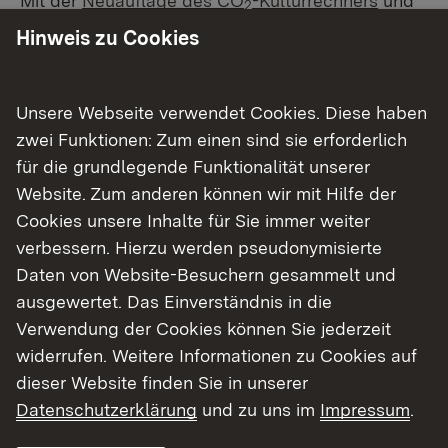
Mit der
Neuauflage des CO
-Kulturrechners
und
2
neuen Instrumenten wird es für
Hinweis zu Cookies
Kultureinrichtungen noch einfacher, ihre
Emissionen zu bilanzieren.
Unsere Webseite verwendet Cookies. Diese haben
Das Ministerium für Wissenschaft, Forschung und
zwei Funktionen: Zum einen sind sie erforderlich
Kunst Baden-Württemberg bietet ab 26. Februar
für die grundlegende Funktionalität unserer
Webinare und Online-Fragestunden zur
Website. Zum anderen können wir mit Hilfe der
Anwendung des neuen Rechners.
Cookies unsere Inhalte für Sie immer weiter
verbessern. Hierzu werden pseudonymisierte
Weitere Informationen:
Daten von Website-Besuchern gesammelt und
ausgewertet. Das Einverständnis in die
Neuester CO
-Kulturrechner ab sofort nutzbar
2
Verwendung der Cookies können Sie jederzeit
(Pressemitteilung des Ministeriums für
widerrufen. Weitere Informationen zu Cookies auf
Wissenschaft, Forschung und Kunst Baden-
dieser Website finden Sie in unserer
Württemberg vom 21.02.2025)
Datenschutzerklärung
und zu uns im
Impressum
.
Webinare und Fragestunden zur Anwendung des