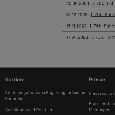
25.06.2024
L 76b: Fa
14.12.2023
L 76b: Fah
15.11.2023
L 76b: Fahr
17.04.2023
L 76b: Fah
Themenübersicht
Karriere
Presse
Stellenangebote des Regierungspräsidiums
Pressekontak
Karlsruhe
Pressemitteil
Ausbildung und Praktika
Meldungen