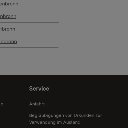
tenbronn
enbronn
nbronn
enbronn
Service
he
Anfahrt
Beglaubigungen von Urkunden zur
Verwendung im Ausland