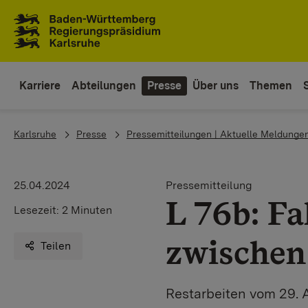
Zum Inhaltsbereich
Zur Hauptnavigation
Karriere
Abteilungen
Presse
Über uns
Themen
You are here:
Karlsruhe
Presse
Pressemitteilungen | Aktuelle Meldunge
25.04.2024
Pressemitteilung
L 76b: F
Lesezeit:
2 Minuten
zwischen
Teilen
Restarbeiten vom 29. Ap