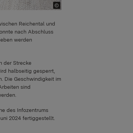
wischen Reichental und
 konnte nach Abschluss
egeben werden
n der Strecke
rd halbseitig gesperrt,
n. Die Geschwindigkeit im
Arbeiten sind
werden.
ähe des Infozentrums
ni 2024 fertiggestellt.