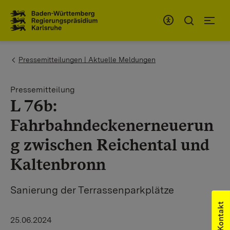
Zum Inhaltsbereich
Zur Hauptnavigation
You are here:
Pressemitteilungen | Aktuelle Meldungen
Pressemitteilung
L 76b:
Fahrbahndeckenerneuerun
g zwischen Reichental und
Kaltenbronn
Sanierung der Terrassenparkplätze
Kontakt
25.06.2024