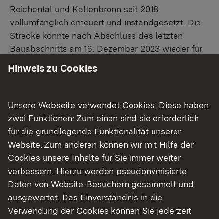
Reichental und Kaltenbronn seit 2018
vollumfänglich erneuert und instandgesetzt. Die
Strecke konnte nach Abschluss des letzten
Bauabschnitts am 16. Dezember 2023 wieder für
den Verkehr freigegeben werden
Hinweis zu Cookies
(
Pressemitteilung vom 14. Dezember 2023
).
Im Nachgang der Sanierung findet zurzeit die
Unsere Webseite verwendet Cookies. Diese haben
Umgestaltung des Terrassenparkplatzes
zwei Funktionen: Zum einen sind sie erforderlich
(Parkplatz E) in der Nähe des Infozentrums
für die grundlegende Funktionalität unserer
Kaltenbronn statt (
Pressemitteilung 25. April
Website. Zum anderen können wir mit Hilfe der
2024
).
Die Fertigstellung ist für Ende Juli 2024
Cookies unsere Inhalte für Sie immer weiter
vorgesehen.
Zwischenzeitlich haben sich aber
verbessern. Hierzu werden pseudonymisierte
auch auf dem etwas unterhalb gelegenen
Daten von Website-Besuchern gesammelt und
Parkplatz F Schäden am Belag eingestellt. Daher
ausgewertet. Das Einverständnis in die
wird das Regierungspräsidium Karlsruhe auch auf
Verwendung der Cookies können Sie jederzeit
diesem Parkplatz den Belag zu erneuern. Für die