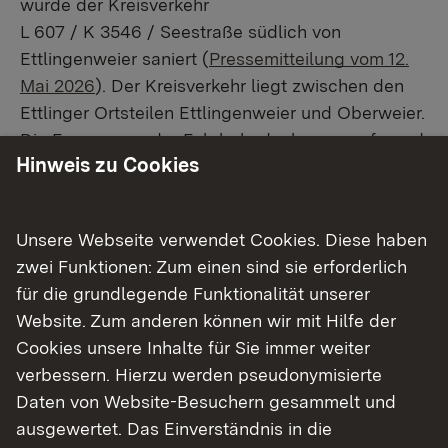
wurde der Kreisverkehr
L 607 / K 3546 / Seestraße südlich von
Ettlingenweier saniert (
Pressemitteilung vom 12.
Mai 2026
). Der Kreisverkehr liegt zwischen den
Ettlinger Ortsteilen Ettlingenweier und Oberweier.
Die Erneuerung der Fahrbahndecke war aufgrund
Hinweis zu Cookies
von Schäden am vorhandenen Asphalt
erforderlich – insbesondere Risse und Ausbrüche
in der Fahrbahnoberfläche. Die Maßnahme
Unsere Webseite verwendet Cookies. Diese haben
umfasste die Erneuerung der obersten zwei
zwei Funktionen: Zum einen sind sie erforderlich
Asphaltschichten der Kreisfahrbahn sowie der
für die grundlegende Funktionalität unserer
zugehörigen Zu- und Abfahrtsäste. Ziel der
Website. Zum anderen können wir mit Hilfe der
Erhaltungsmaßnahme war es, die Stand- und
Cookies unsere Inhalte für Sie immer weiter
Dauerhaftigkeit der Verkehrsanlage sowie die
verbessern. Hierzu werden pseudonymisierte
Verkehrssicherheit nachhaltig zu verbessern.
Daten von Website-Besuchern gesammelt und
ausgewertet. Das Einverständnis in die
Bauablauf und Verkehr