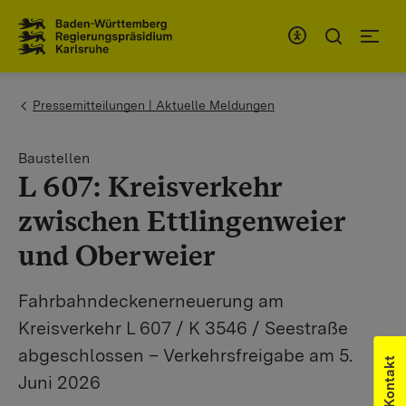
Zum Inhaltsbereich
Zur Hauptnavigation
You are here:
Pressemitteilungen | Aktuelle Meldungen
Baustellen
L 607: Kreisverkehr
zwischen Ettlingenweier
und Oberweier
Fahrbahndeckenerneuerung am
Kreisverkehr L 607 / K 3546 / Seestraße
abgeschlossen – Verkehrsfreigabe am 5.
Kontakt
Juni 2026