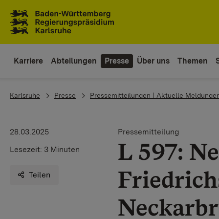
Zum Inhaltsbereich
Zur Hauptnavigation
Karriere
Abteilungen
Presse
Über uns
Themen
You are here:
Karlsruhe
Presse
Pressemitteilungen | Aktuelle Meldunge
28.03.2025
Pressemitteilung
L 597: N
Lesezeit:
3 Minuten
Friedric
Teilen
Neckarbr