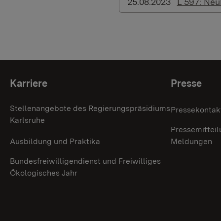
25.08.2023
L 597: Neu
Themenübersicht
Karriere
Presse
Stellenangebote des Regierungspräsidiums
Pressekontak
Karlsruhe
Pressemitteil
Ausbildung und Praktika
Meldungen
Bundesfreiwilligendienst und Freiwilliges
Ökologisches Jahr