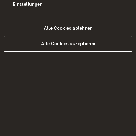
Asphalt aufgebrochen und 9.000 Quadratmeter
Einstellungen
neuer Asphalt eingebaut. Die Baukosten betragen
rund 1,4 Millionen Euro.
Alle Cookies ablehnen
Das Regierungspräsidium Karlsruhe bittet die
Alle Cookies akzeptieren
Verkehrsteilnehmenden für die Belastungen und
Behinderungen um Verständnis.
Weitere Informationen zum Projekt
Aktuelle Informationen zur Verkehrslage und zu
Baustellen in Baden-Württemberg sind unter
VerkehrsInfo BW
und in der
VerkehrsInfo BW-App
zu finden.