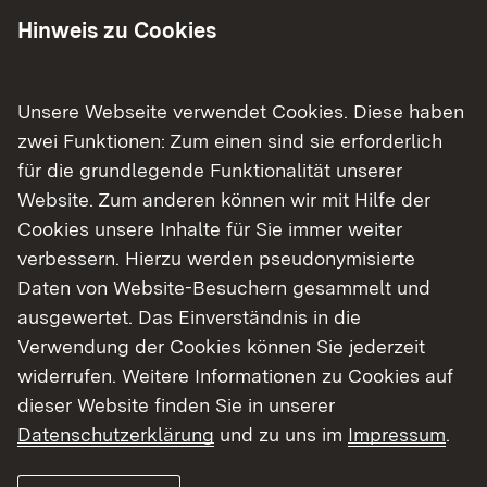
Hierfür wird
ab dem 28. August 2023
die
neue
Hinweis zu Cookies
Einmündung
hergestellt. Zunächst wird die
Verkehrssicherung eingerichtet. Die
eigentlichen
Bauarbeiten
werden dann am
4. September 2023
Unsere Webseite verwendet Cookies. Diese haben
beginnen. Bei feuchter Witterung kann es bei der
zwei Funktionen: Zum einen sind sie erforderlich
Einrichtung der Verkehrssicherung zu
für die grundlegende Funktionalität unserer
Verzögerungen kommen, da für das Aufbringen
Website. Zum anderen können wir mit Hilfe der
der Gelbmarkierung die Straße trocken sein muss.
Cookies unsere Inhalte für Sie immer weiter
Während der Verkehrssicherungsarbeiten werden
verbessern. Hierzu werden pseudonymisierte
beide Fahrbeziehungen zwischen Mannheim-
Daten von Website-Besuchern gesammelt und
Wallstadt und Schriesheim aufrechterhalten.
ausgewertet. Das Einverständnis in die
Lediglich beim Einrichten der verschiedenen
Verwendung der Cookies können Sie jederzeit
Verkehrsphasen kann es zu kleineren,
widerrufen. Weitere Informationen zu Cookies auf
stundenweisen Straßensperrungen kommen.
dieser Website finden Sie in unserer
Datenschutzerklärung
und zu uns im
Impressum
.
Im Zuge der Bauarbeiten werden rund 4.000
Kubikmeter Erde bewegt, 4.500 Quadratmeter