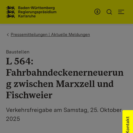
Zum Inhaltsbereich
Zur Hauptnavigation
You are here:
Pressemitteilungen | Aktuelle Meldungen
Baustellen
L 564:
Fahrbahndeckenerneuerun
g zwischen Marxzell und
Fischweier
Verkehrsfreigabe am Samstag, 25. Oktober
2025
Kontakt