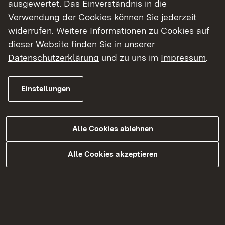
ausgewertet. Das Einverständnis in die
reduzierter Höchstgeschwindigkeit. Dies hängt
Verwendung der Cookies können Sie jederzeit
von den Witterungsbedingungen in den
widerrufen. Weitere Informationen zu Cookies auf
kommenden Tagen ab.
dieser Website finden Sie in unserer
Datenschutzerklärung
und zu uns im
Impressum
.
Am Wochenende des 8./9. November 2025
werden im vierten und letzten Bauabschnitt zwei
kurze, noch nicht sanierte Abschnitte der L 564 in
Einstellungen
der Ortsdurchfahrt Marxzell erneuert. Für diesen
Zeitraum wird die Umleitungsstrecke über
Langenalb, Ittersbach und die Albtalquerspange
Alle Cookies ablehnen
(L 565, K 3556 und K 3585) noch einmal in Kraft
Alle Cookies akzeptieren
gesetzt.
Das Regierungspräsidium Karlsruhe dankt den
Anwohnenden und den Verkehrsteilnehmenden
für ihr Verständnis.