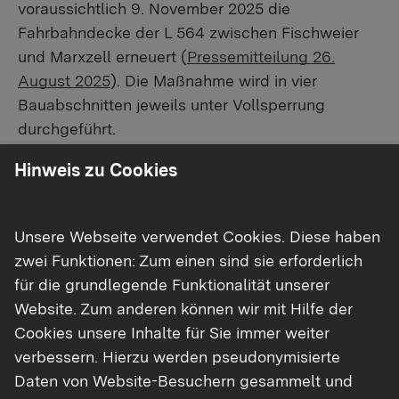
voraussichtlich 9. November 2025 die
Fahrbahndecke der L 564 zwischen Fischweier
und Marxzell erneuert (
Pressemitteilung 26.
August 2025
). Die Maßnahme wird in vier
Bauabschnitten jeweils unter Vollsperrung
durchgeführt.
Hinweis zu Cookies
Derzeit laufen die Arbeiten in den
zusammengelegten Bauabschnitten 2 und 3
(
Pressemitteilung vom 10. Oktober 2025
). Diese
Unsere Webseite verwendet Cookies. Diese haben
können planmäßig zum Beginn der
zwei Funktionen: Zum einen sind sie erforderlich
Streckensperrung der AVG am Samstag, 25.
für die grundlegende Funktionalität unserer
Oktober 2025, wieder für den Verkehr
Website. Zum anderen können wir mit Hilfe der
freigegeben werden. Die bestehende
Cookies unsere Inhalte für Sie immer weiter
Umleitungsstrecke wird dann deaktiviert.
verbessern. Hierzu werden pseudonymisierte
Gegebenenfalls erfolgt die Verkehrsfreigabe
Daten von Website-Besuchern gesammelt und
zunächst ohne Fahrbahnmarkierung und mit