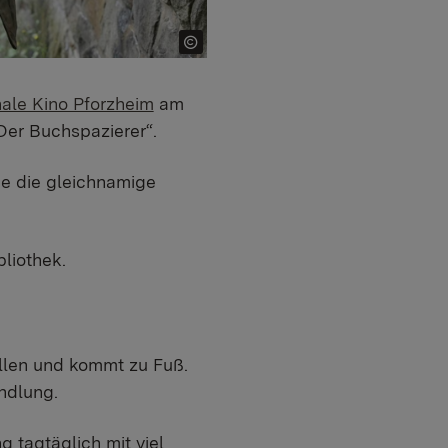
le Kino Pforzheim
am
„Der Buchspazierer“.
e die gleichnamige
liothek.
allen und kommt zu Fuß.
andlung.
 tagtäglich mit viel