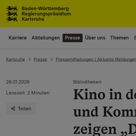
Zum Inhaltsbereich
Zur Hauptnavigation
Karriere
Abteilungen
Presse
Über uns
Themen
You are here:
Karlsruhe
Presse
Pressemitteilungen | Aktuelle Meldunge
26.01.2026
Bibliotheken
Kino in d
Lesezeit:
2 Minuten
und Komm
Teilen
zeigen „