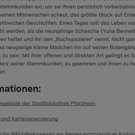
Stammkunden ein, um sie ihnen persönlich vorbeizubring
 seinen Mitmenschen scheut, das größte Glück auf Erd
 zahlreichen Geschichten. Eines Tages soll das Leben vo
llt werden, als die neunjährige Schascha (Yuna Bennett
 heftet und ihn den „Buchspazierer“ nennt. Nicht ganz f
d neugierige kleine Mädchen ihn auf seinen Botengäng
h zu sein. Mit ihrer offenen und direkten Art gelingt es 
erz seiner Stammkunden, zu gewinnen und ihnen zu hel
en.
mationen:
ngebote der Stadtbibliothek Pforzheim
r und Kartenreservierung
tliche Bibliothekswesen am Regierungspräsidium Karlsr