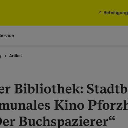
Beteiligung
Service
n
Artikel
er Bibliothek: Stadt
unales Kino Pforz
Der Buchspazierer“