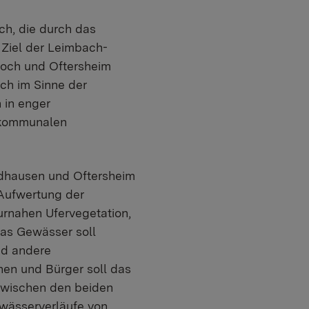
h, die durch das
 Ziel der Leimbach-
loch und Oftersheim
ch im Sinne der
 in enger
 kommunalen
ndhausen und Oftersheim
 Aufwertung der
rnahen Ufervegetation,
as Gewässer soll
nd andere
en und Bürger soll das
zwischen den beiden
wässerverläufe von