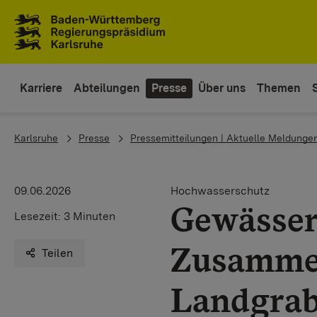
Zum Inhaltsbereich
Zur Hauptnavigation
Karriere
Abteilungen
Presse
Über uns
Themen
You are here:
Karlsruhe
Presse
Pressemitteilungen | Aktuelle Meldunge
09.06.2026
Hochwasserschutz
Gewässer
Lesezeit:
3 Minuten
Zusamme
Teilen
Landgrab