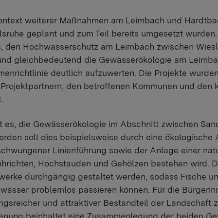
ontext weiterer Maßnahmen am Leimbach und Hardtbac
sruhe geplant und zum Teil bereits umgesetzt wurden.
es, den Hochwasserschutz am Leimbach zwischen Wies
 und gleichbedeutend die Gewässerökologie am Leimba
nrichtlinie deutlich aufzuwerten. Die Projekte wurden
 Projektpartnern, den betroffenen Kommunen und den
t.
t es, die Gewässerökologie im Abschnitt zwischen Sa
werden soll dies beispielsweise durch eine ökologische
chwungener Linienführung sowie der Anlage einer natu
öhrichten, Hochstauden und Gehölzen bestehen wird. D
rke durchgängig gestaltet werden, sodass Fische u
ässer problemlos passieren können. Für die Bürgerinn
sreicher und attraktiver Bestandteil der Landschaft 
lanung beinhaltet eine Zusammenlegung der beiden Ge