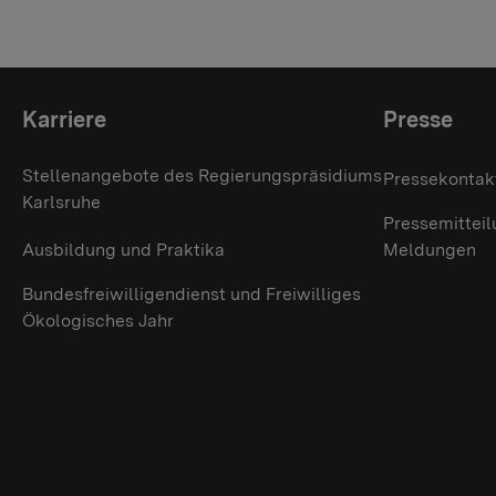
Themenübersicht
Karriere
Presse
Stellenangebote des Regierungspräsidiums
Pressekontak
Karlsruhe
Pressemitteil
Ausbildung und Praktika
Meldungen
Bundesfreiwilligendienst und Freiwilliges
Ökologisches Jahr