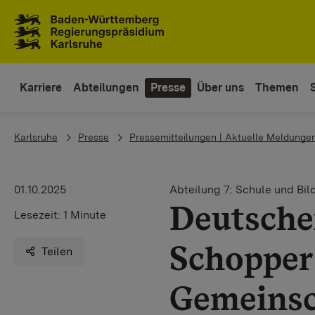
Zum Inhaltsbereich
Zur Hauptnavigation
Karriere
Abteilungen
Presse
Über uns
Themen
You are here:
Karlsruhe
Presse
Pressemitteilungen | Aktuelle Meldunge
01.10.2025
Abteilung 7: Schule und Bil
Deutscher
Lesezeit:
1 Minute
Schopper 
Teilen
Gemeinsc