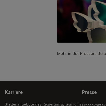
Mehr in der
Pressemittei
Themenübersicht
Karriere
Presse
Stellenangebote des Regierungspräsidiums
Pressekontak