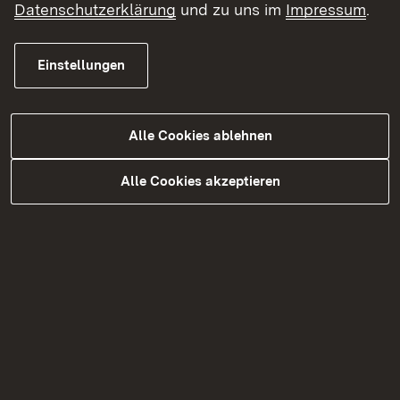
Barrierefreiheit in Sprache und
Datenschutzerklärung
und zu uns im
Impressum
.
Kommunikation (zum Beispiel zu Leichter
Sprache und Deutscher Gebärdensprache)
Einstellungen
Das Landeszentrum Barrierefreiheit unterstützt
auch beim Erarbeiten von Aktionsplänen und
Alle Cookies ablehnen
beim Abschluss von Zielvereinbarungen.
Außerdem gibt es beim LZ-BARR eine
Alle Cookies akzeptieren
Schlichtungsstelle, die kostenfrei bei Konflikten
vermittelt, in denen es um die Barrierefreiheit von
öffentlichen Stellen und öffentlichen Angeboten
geht.
Oliver Appel stellt den Teilnehmenden das
Beratungs- und Unterstützungsangebot des LZ-
BARR vor, gibt fachliche Impulse und führt
beispielhaft in Barrierefreiheitsanforderungen in