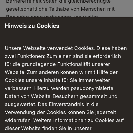
Barrierefreiheit sollen die gleichberechtigte
gesellschaftliche Teilhabe von Menschen mit
Behinderungen verbessern und weiter
voranbringen. Dazu unterstützt das
Hinweis zu Cookies
Landeszentrum Barrierefreiheit eine möglichst
umfassende barrierefreie Gestaltung der Umwelt.
Unsere Webseite verwendet Cookies. Diese haben
zwei Funktionen: Zum einen sind sie erforderlich
Das Landeszentrum Barrierefreiheit (LZ-BARR)
für die grundlegende Funktionalität unserer
berät öffentliche Stellen sowie freie und
Website. Zum anderen können wir mit Hilfe der
gemeinnützige Einrichtungen und Organisationen
Cookies unsere Inhalte für Sie immer weiter
kostenfrei zu den Schwerpunktthemen:
verbessern. Hierzu werden pseudonymisierte
barrierefreies Bauen öffentlicher Gebäude
Daten von Website-Besuchern gesammelt und
Barrierefreiheit im öffentlichen Raum, in
ausgewertet. Das Einverständnis in die
Verkehr und öffentlichen Verkehrsmitteln
Verwendung der Cookies können Sie jederzeit
Digitale Barrierefreiheit (zum Beispiel zu
widerrufen. Weitere Informationen zu Cookies auf
Websites, Apps und Dokumenten)
dieser Website finden Sie in unserer