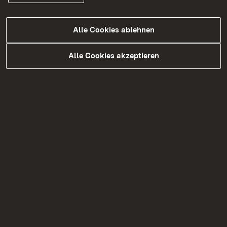
Landesebene an das Statistische Landesamt
weitergegeben.
Alle Cookies ablehnen
Weitere Informationen:
Alle Cookies akzeptieren
Anleitungen und zusätzliche Informationen zur
Deutschen Bibliotheksstatistik 2025
Fachstelle für das öffentliche Bibliothekswesen
am Regierungspräsidium Karlsruhe
Verwandte Nachrichten
30.10.2025
Online-Fortbildung „Deutsche
Bibliotheksstatistik 2025“