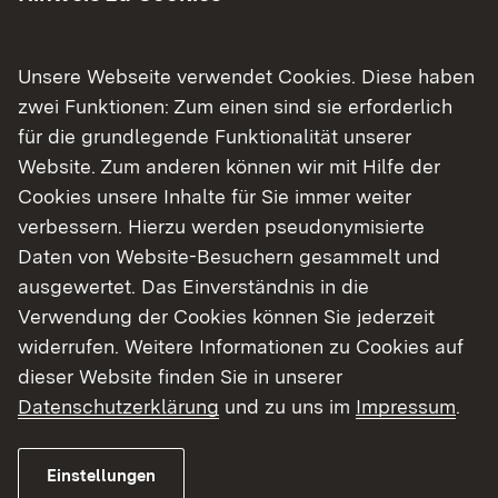
die Arbeit der öffentlichen Bibliotheken auf
nationaler Ebene, stellt Gesamtauswertungen zur
Unsere Webseite verwendet Cookies. Diese haben
Verfügung und ermöglicht individuelle
zwei Funktionen: Zum einen sind sie erforderlich
Auswertungen der Statistikdaten.
für die grundlegende Funktionalität unserer
Bibliotheksleitungen und kommunalen
Website. Zum anderen können wir mit Hilfe der
Entscheidungsträgern bietet die DBS damit ein
Cookies unsere Inhalte für Sie immer weiter
wertvolles Planungsinstrument für
verbessern. Hierzu werden pseudonymisierte
Leistungsvergleiche in den Bereichen
Daten von Website-Besuchern gesammelt und
Ausstattung, Medienangebot, Nutzung,
ausgewertet. Das Einverständnis in die
Ausgaben, Finanzen und Personal.
Verwendung der Cookies können Sie jederzeit
widerrufen. Weitere Informationen zu Cookies auf
Die für die DBS erfassten Daten fließen in
dieser Website finden Sie in unserer
Veröffentlichungen des Statistischen
Datenschutzerklärung
und zu uns im
Impressum
.
Bundesamtes ein, dienen zur Ermittlung der
Bibliothekstantiemen und werden vom
Regierungspräsidium für Publikationen auf
Einstellungen