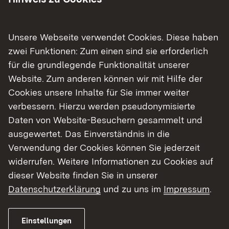
Fahrbahndecke der B 3 zwischen dem
Bußmattenkreisel in Bühl und Steinbach (Stadt
Baden - Baden) in zwei Bauabschnitten erneuert
Unsere Webseite verwendet Cookies. Diese haben
(
Pressemitteilung 8. September 2025
).
zwei Funktionen: Zum einen sind sie erforderlich
für die grundlegende Funktionalität unserer
Der zweite Bauabschnitt, der seit 2. Oktober 2025
Website. Zum anderen können wir mit Hilfe der
saniert wird, kann nun am 15. Oktober 2025
Cookies unsere Inhalte für Sie immer weiter
abgeschlossen werden.
verbessern. Hierzu werden pseudonymisierte
Daten von Website-Besuchern gesammelt und
Die Rampe der B 3 auf die K 9608 sowie die K
ausgewertet. Das Einverständnis in die
9608 / B 3 Alt zwischen der Dr. –Rudolf Eberle–
Verwendung der Cookies können Sie jederzeit
Straße und dem Knotenpunkt in Steinbach
widerrufen. Weitere Informationen zu Cookies auf
werden am Mittwoch, 15. Oktober 2025, im Laufe
dieser Website finden Sie in unserer
des Tages wieder für den Verkehr freigegeben.
Datenschutzerklärung
und zu uns im
Impressum
.
Mit dem Abschluss der Arbeiten ist damit auch
wieder die komplette Strecke befahrbar.
Einstellungen