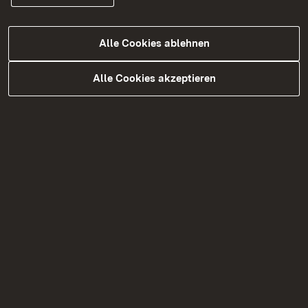
Die Baukosten der gesamten Maßnahme
betragen rund 1,1 Millionen Euro und werden vom
Alle Cookies ablehnen
Bund getragen.
Alle Cookies akzeptieren
Weitere Informationen unter
VerkehrsInfo BW
mit
aktuellen Informationen zur Verkehrslage und zu
Baustellen sowie in der
"VerkehrsInfo BW" - App
.
Verwandte Nachrichten
01.10.2025
B 3: Fahrbahndeckenerneuerung
zwischen Bühl und Steinbach
08.09.2025
B 3: Fahrbahndeckenerneuerung
zwischen Bühl und Steinbach