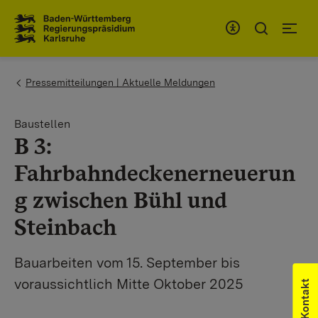
Zum Inhaltsbereich
Zur Hauptnavigation
You are here:
Pressemitteilungen | Aktuelle Meldungen
Baustellen
B 3:
Fahrbahndeckenerneuerun
g zwischen Bühl und
Steinbach
Bauarbeiten vom 15. September bis
voraussichtlich Mitte Oktober 2025
Kontakt