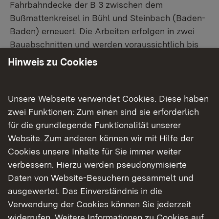
Fahrbahndecke der B 3 zwischen dem
Bußmattenkreisel in Bühl und Steinbach (Baden-
Baden) erneuert. Die Arbeiten erfolgen in zwei
Bauabschnitten und werden voraussichtlich bis
zum 10. Oktober 2025 andauern.
Hinweis zu Cookies
Während des ersten Bauabschnitts ist die B 3
vom 15. bis voraussichtlich 30. September 2025
Unsere Webseite verwendet Cookies. Diese haben
zwischen dem Bußmattenkreisel und dem
zwei Funktionen: Zum einen sind sie erforderlich
Knotenpunkt B 3 Neu / K 9608 / B 3 Alt voll
für die grundlegende Funktionalität unserer
gesperrt. Die Umleitung aus Richtung Norden
Website. Zum anderen können wir mit Hilfe der
erfolgt über die K 9608 nach Vimbuch und weiter
Cookies unsere Inhalte für Sie immer weiter
auf die L 85. Fahrzeuge aus Richtung Süden
verbessern. Hierzu werden pseudonymisierte
werden zunächst auf die L 85 Richtung Bühlertal
Daten von Website-Besuchern gesammelt und
geleitet. Je nach Ziel verläuft die
ausgewertet. Das Einverständnis in die
Umleitungsstrecke dann entweder über die L 84
Verwendung der Cookies können Sie jederzeit
und die K 3763 nach Steinbach oder die
widerrufen. Weitere Informationen zu Cookies auf