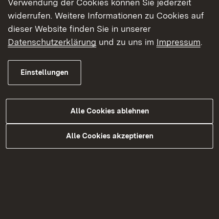
Verwendung der Cookies können Sie jederzeit
durch den Umbau der Bushaltestelle nun auch
widerrufen. Weitere Informationen zu Cookies auf
die barrierefreie Erreichbarkeit mit dem ÖPNV
dieser Website finden Sie in unserer
hergestellt werden.
Datenschutzerklärung
und zu uns im
Impressum
.
Die B 500 bleibt über beide Bauphasen
Einstellungen
durchgängig befahrbar und wird im Bereich der
Baustelle temporär eingeengt. Der Parkplatz am
Lotharpfad muss für die Bauarbeiten teilweise
Alle Cookies ablehnen
gesperrt werden, es bleiben jedoch zu jeder
Alle Cookies akzeptieren
Bauphase rund die Hälfte der Parkplätze für
Besucherinnen und Besucher erhalten. Auch die
Haltestelle Lotharpfad wird während der
Sanierungsarbeiten weiterhin angedient. Hierfür
wird vor Baubeginn eine Ersatzhaltestelle
außerhalb des Baufeldes eingerichtet.