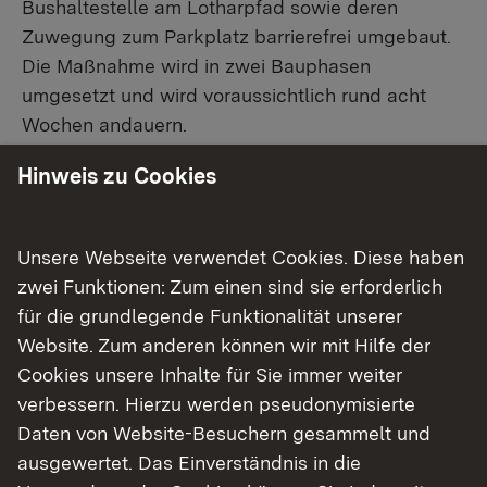
Bushaltestelle am Lotharpfad sowie deren
Zuwegung zum Parkplatz barrierefrei umgebaut.
Die Maßnahme wird in zwei Bauphasen
umgesetzt und wird voraussichtlich rund acht
Wochen andauern.
Hinweis zu Cookies
In Bauphase 1 erfolgt zunächst der Umbau der
Bushaltestelle. In Bauphase 2 werden neben der
Unsere Webseite verwendet Cookies. Diese haben
barrierefreien Zuwegung zur Haltestelle auch
zwei Funktionen: Zum einen sind sie erforderlich
Teile der vorhandenen Parkflächen als
für die grundlegende Funktionalität unserer
barrierefreie Parkplätze umgestaltet sowie die
Website. Zum anderen können wir mit Hilfe der
Straßen- und Parkplatzentwässerung neu
Cookies unsere Inhalte für Sie immer weiter
geordnet. Nachdem ein Abschnitt des
verbessern. Hierzu werden pseudonymisierte
Lotharpfades, beziehungsweise des
Daten von Website-Besuchern gesammelt und
Spechtpfades bereits durch den Nationalpark
ausgewertet. Das Einverständnis in die
Schwarzwald barrierefrei gestaltet wurde, soll