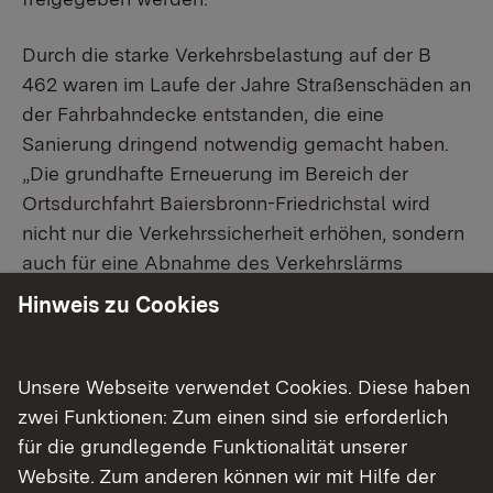
Durch die starke Verkehrsbelastung auf der B
462 waren im Laufe der Jahre Straßenschäden an
der Fahrbahndecke entstanden, die eine
Sanierung dringend notwendig gemacht haben.
„Die grundhafte Erneuerung im Bereich der
Ortsdurchfahrt Baiersbronn-Friedrichstal wird
nicht nur die Verkehrssicherheit erhöhen, sondern
auch für eine Abnahme des Verkehrslärms
sorgen“, so Regierungspräsidentin Sylvia M.
Hinweis zu Cookies
Felder zum Abschluss des zweiten
Bauabschnitts. Auch Bürgermeister Michael Ruf
zeigte sich sehr zufrieden: „Die neue
Unsere Webseite verwendet Cookies. Diese haben
Rampenanlage an der Haltestelle Friedrichstal ist
zwei Funktionen: Zum einen sind sie erforderlich
ein großer Gewinn für die barrierefreie Mobilität in
für die grundlegende Funktionalität unserer
Baiersbronn – sowohl im Hinblick auf die
Website. Zum anderen können wir mit Hilfe der