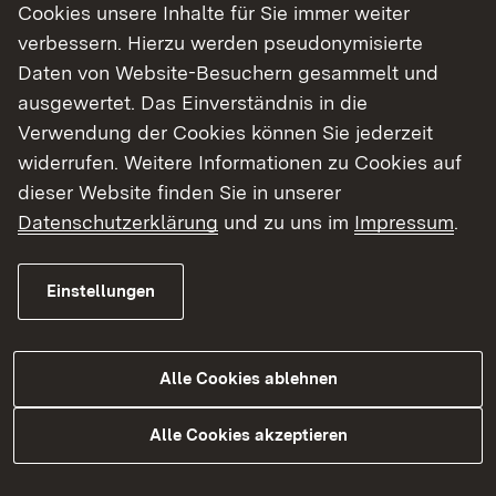
Gartenschau als auch darüber hinaus.“
Cookies unsere Inhalte für Sie immer weiter
verbessern. Hierzu werden pseudonymisierte
Nachdem Anfang 2023 der erste Bauabschnitt
Daten von Website-Besuchern gesammelt und
zwischen dem Bahnübergang Baiersbronn und
ausgewertet. Das Einverständnis in die
dem Bahnübergang Boxenstopp in Friedrichstal
Verwendung der Cookies können Sie jederzeit
baulich abgeschlossen werden konnte, startete
widerrufen. Weitere Informationen zu Cookies auf
am 25. Mai 2023 die Fahrbahnsanierung auf der B
dieser Website finden Sie in unserer
462 zwischen Friedrichstal und der Ortseinfahrt
Datenschutzerklärung
und zu uns im
Impressum
.
Freudenstadt.
Einstellungen
In insgesamt zwei Teilbauabschnitten wurden in
dem Bereich zwischen Friedrichstal und der
Ortseinfahrt Freudenstadt mit einer Gesamtlänge
Alle Cookies ablehnen
von rund 3,2 Kilometern neben der Erneuerung
der Fahrbahn auch sämtliche
Alle Cookies akzeptieren
Straßenentwässerungseinrichtungen saniert
sowie zwei Bushaltestellen barrierefrei umgebaut.