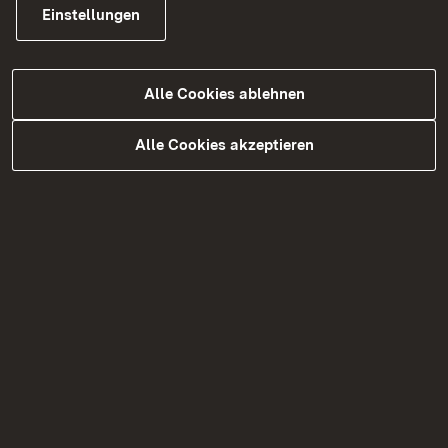
Einstellungen
Die Kosten der Maßnahme belaufen sich auf rund
2,1 Millionen Euro und werden vom Bund
getragen.
Alle Cookies ablehnen
Das Regierungspräsidium Karlsruhe bedankt sich
Alle Cookies akzeptieren
bei den Verkehrsteilnehmenden für das
Verständnis und wünscht eine gute Fahrt.
Aktuelle Informationen zur Verkehrslage und zu
Baustellen in Baden-Württemberg sind unter
VerkehrsInfo BW
und in der
VerkehrsInfo BW -
App
zu finden.
Verwandte Nachrichten