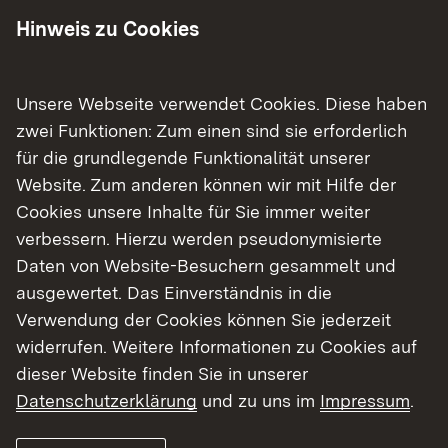
der B 45 zwischen dem Knotenpunkt B 45 / B 37
Hinweis zu Cookies
und dem Ortseingang Gammelsbach unter
Vollsperrung saniert (
Pressemitteilung vom 13.
Unsere Webseite verwendet Cookies. Diese haben
September 2024
).
zwei Funktionen: Zum einen sind sie erforderlich
für die grundlegende Funktionalität unserer
Die Bauarbeiten werden in den nächsten Tagen
Website. Zum anderen können wir mit Hilfe der
abgeschlossen, sodass die Strecke
Cookies unsere Inhalte für Sie immer weiter
voraussichtlich am Donnerstag, 31. Oktober 2024,
verbessern. Hierzu werden pseudonymisierte
wieder für den Verkehr freigegeben werden kann.
Daten von Website-Besuchern gesammelt und
In dem gesamten Abschnitt wurden auf einer
ausgewertet. Das Einverständnis in die
Länge von rund 6,3 Kilometern und einer Fläche
Verwendung der Cookies können Sie jederzeit
von circa 46.300 Quadratmetern die
widerrufen. Weitere Informationen zu Cookies auf
Asphaltdeck- und die Asphaltbinderschicht
dieser Website finden Sie in unserer
sowie teilweise auch die Asphalttragschicht
Datenschutzerklärung
und zu uns im
Impressum
.
erneuert.