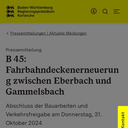
Zum Inhaltsbereich
Zur Hauptnavigation
You are here:
Pressemitteilungen | Aktuelle Meldungen
Pressemitteilung
B 45:
Fahrbahndeckenerneuerun
g zwischen Eberbach und
Gammelsbach
Abschluss der Bauarbeiten und
Verkehrsfreigabe am Donnerstag, 31.
Kontakt
Oktober 2024