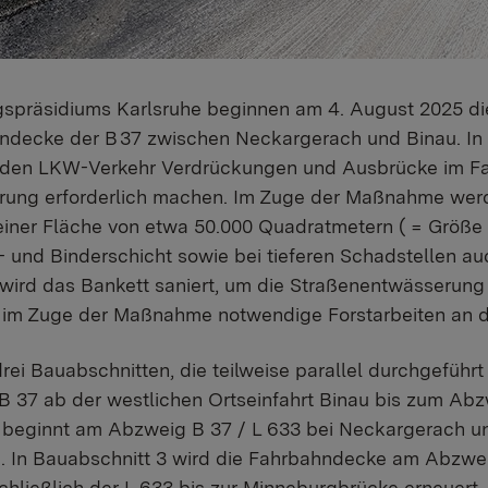
gspräsidiums Karlsruhe beginnen am 4. August 2025 di
ndecke der B 37 zwischen Neckargerach und Binau. In
h den LKW-Verkehr Verdrückungen und Ausbrücke im F
ierung erforderlich machen. Im Zuge der Maßnahme wer
einer Fläche von etwa 50.000 Quadratmetern ( = Größe
- und Binderschicht sowie bei tieferen Schadstellen au
 wird das Bankett saniert, um die Straßenentwässerung
im Zuge der Maßnahme notwendige Forstarbeiten an d
drei Bauabschnitten, die teilweise parallel durchgeführ
B 37 ab der westlichen Ortseinfahrt Binau bis zum Abz
 beginnt am Abzweig B 37 / L 633 bei Neckargerach un
. In Bauabschnitt 3 wird die Fahrbahndecke am Abzwei
hließlich der L 633 bis zur Minneburgbrücke erneuert.