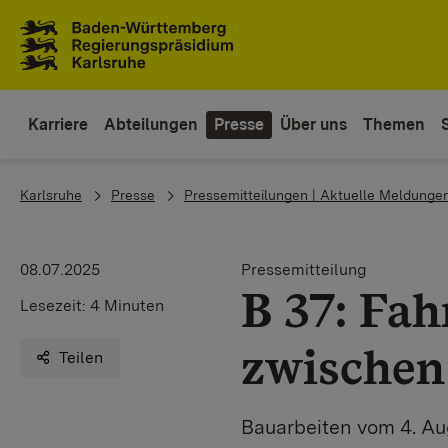
Zum Inhaltsbereich
Zur Hauptnavigation
Karriere
Abteilungen
Presse
Über uns
Themen
You are here:
Karlsruhe
Presse
Pressemitteilungen | Aktuelle Meldunge
08.07.2025
Pressemitteilung
B 37: Fa
Lesezeit:
4 Minuten
zwischen
Teilen
Bauarbeiten vom 4. Au