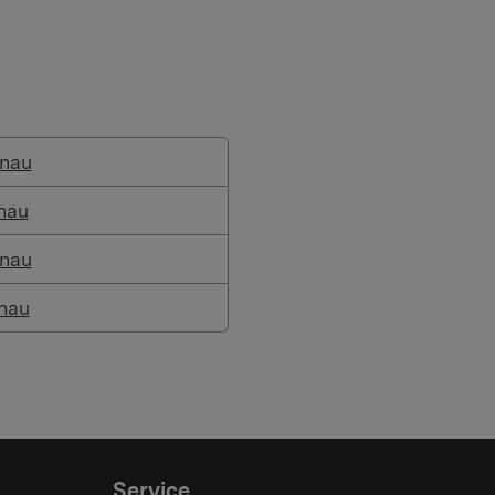
inau
nau
inau
nau
Service