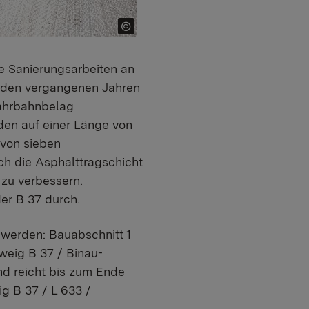
e Sanierungsarbeiten an
 den vergangenen Jahren
ahrbahnbelag
den auf einer Länge von
 von sieben
ch die Asphalttragschicht
 zu verbessern.
er B 37 durch.
t werden: Bauabschnitt 1
weig B 37 / Binau-
d reicht bis zum Ende
g B 37 / L 633 /