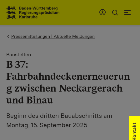
Zum Inhaltsbereich
Zur Hauptnavigation
You are here:
Pressemitteilungen | Aktuelle Meldungen
Baustellen
B 37:
Fahrbahndeckenerneuerun
g zwischen Neckargerach
und Binau
Beginn des dritten Bauabschnitts am
Montag, 15. September 2025
Kontakt