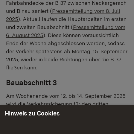
Fahrbahndecke der B 37 zwischen Neckargerach
und Binau saniert (
Pressemitteilung vom 8. Juli
2025
). Aktuell laufen die Hauptarbeiten im ersten
und zweiten Bauabschnitt (
Pressemitteilung vom
6. August 2025
). Diese können voraussichtlich
Ende der Woche abgeschlossen werden, sodass
der Verkehr spätestens ab Montag, 15. September
2025, wieder in beide Richtungen über die B 37
fließen kann.
Bauabschnitt 3
Am Wochenende vom 12. bis 14. September 2025
wird die Verkehrssicherung für den dritten
Bauabschnitt umgebaut. Hierfür sind aufgrund
Hinweis zu Cookies
der umfangreichen Arbeiten mehrere Tage
erforderlich. Im Anschluss beginnt am Montag, 15.