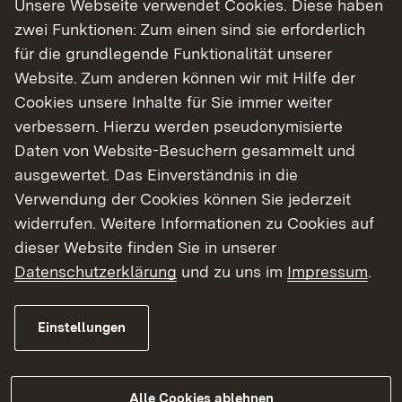
Unsere Webseite verwendet Cookies. Diese haben
September 2025, die Sanierung des dritten
zwei Funktionen: Zum einen sind sie erforderlich
Bauabschnitts am Kontenpunkt B 37 / L 633 /
für die grundlegende Funktionalität unserer
Campingplatzweg auf einer Länge von rund 200
Website. Zum anderen können wir mit Hilfe der
Metern. Der Verkehr wird halbseitig mit einer
Cookies unsere Inhalte für Sie immer weiter
Ampel geregelt und kann so in beiden
verbessern. Hierzu werden pseudonymisierte
Richtungen über die B 37 fließen.
Daten von Website-Besuchern gesammelt und
Der Anschlussast der L 633 zur B 37 wird auf
ausgewertet. Das Einverständnis in die
einer Länge von rund 130 Metern bis zum
Verwendung der Cookies können Sie jederzeit
Ortseingang Neckargerach erneuert. Er bleibt für
widerrufen. Weitere Informationen zu Cookies auf
die gesamte Dauer des dritten Bauabschnitts voll
dieser Website finden Sie in unserer
gesperrt. Während dieses Zeitraums ist die B 37
Datenschutzerklärung
und zu uns im
Impressum
.
aus Richtung Guttenbach über die Einfahrt am
Penny-Markt erreichbar. Verkehrsteilnehmende,
Einstellungen
die von der B 37 in Richtung Guttenbach oder
Neunkirchen unterwegs sind, werden ebenfalls
über diese Einfahrt umgeleitet. Der Verkehr
Alle Cookies ablehnen