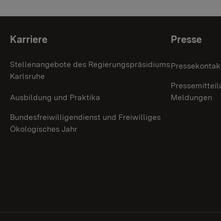
Themenübersicht
Karriere
Presse
Stellenangebote des Regierungspräsidiums
Pressekontak
Karlsruhe
Pressemitteil
Ausbildung und Praktika
Meldungen
Bundesfreiwilligendienst und Freiwilliges
Ökologisches Jahr