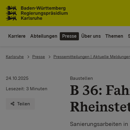
Zum Inhaltsbereich
Zur Hauptnavigation
Karriere
Abteilungen
Presse
Über uns
Themen
You are here:
Karlsruhe
Presse
Pressemitteilungen | Aktuelle Meldunge
24.10.2025
Baustellen
B 36: Fa
Lesezeit:
3 Minuten
Rheinste
Teilen
Sanierungsarbeiten in 