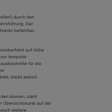
reifen) durch den
ehrsführung. Der
hränkt befahrbar.
fenüberfahrt auf Höhe
 nur temporär
auabschnitte für die
der
änkt, bleibt jedoch
erden können, steht
r Übersichtskarte auf der
auch weitere