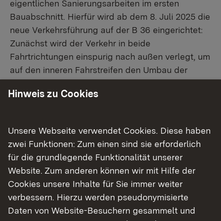
eigentlichen Sanierungsarbeiten im ersten
Bauabschnitt. Hierfür wird ab dem 8. Juli 2025 die
neue Verkehrsführung auf der B 36 eingerichtet:
Zunächst wird der Verkehr in beide
Fahrtrichtungen einspurig nach außen verlegt, um
auf den inneren Fahrstreifen den Umbau der
Verkehrsführung vorbereiten zu können. Parallel
Hinweis zu Cookies
hierzu erfolgt der Aufbau der
Umleitungsbeschilderung in den umliegenden
Straßen.
Unsere Webseite verwendet Cookies. Diese haben
zwei Funktionen: Zum einen sind sie erforderlich
Bauabschnitt 1.1
für die grundlegende Funktionalität unserer
Website. Zum anderen können wir mit Hilfe der
In Bauabschnitt 1.1 wird vom 9. bis voraussichtlich
Cookies unsere Inhalte für Sie immer weiter
16. Juli 2025 der Kreuzungsbereich der K 3581
verbessern. Hierzu werden pseudonymisierte
sowie ein Teilstück des OPA in Fahrtrichtung
Daten von Website-Besuchern gesammelt und
Karlsruhe erneuert. Hierfür muss die B 36 in