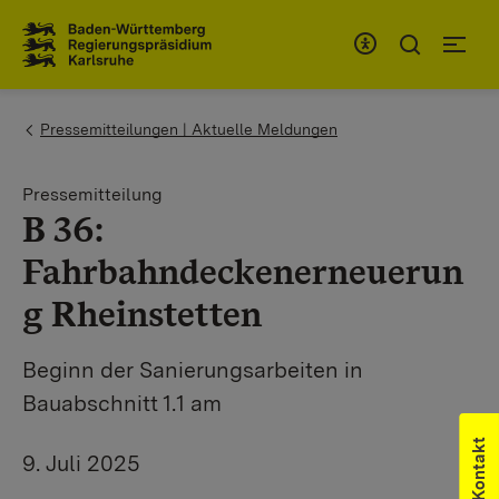
Zum Inhaltsbereich
Zur Hauptnavigation
You are here:
Pressemitteilungen | Aktuelle Meldungen
Pressemitteilung
B 36:
Fahrbahndeckenerneuerun
g Rheinstetten
Beginn der Sanierungsarbeiten in
Bauabschnitt 1.1 am
Kontakt
9. Juli 2025