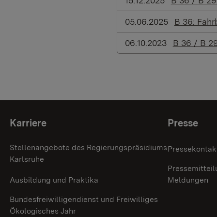
15.12.2025
B 36 / B 2
05.06.2025
B 36: Fah
06.10.2023
B 36 / B 2
Themenübersicht
Karriere
Presse
Stellenangebote des Regierungspräsidiums
Pressekontak
Karlsruhe
Pressemitteil
Ausbildung und Praktika
Meldungen
Bundesfreiwilligendienst und Freiwilliges
Ökologisches Jahr