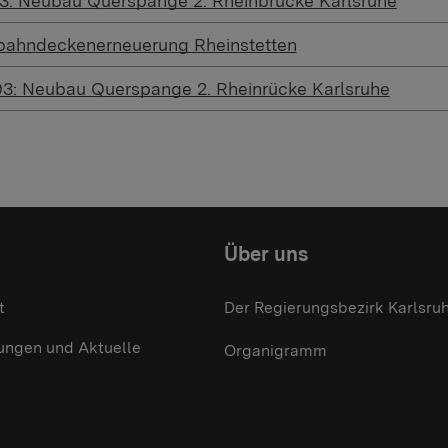
93: Neubau Querspange 2. Rheinbrücke Karlsruhe
rbahndeckenerneuerung Rheinstetten
93: Neubau Querspange 2. Rheinrücke Karlsruhe
Über uns
t
Der Regierungsbezirk Karlsru
ungen und Aktuelle
Organigramm