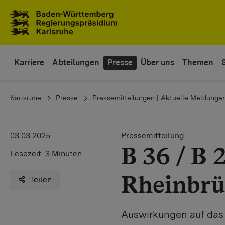
Zum Inhaltsbereich
Zur Hauptnavigation
Karriere
Abteilungen
Presse
Über uns
Themen
You are here:
Karlsruhe
Presse
Pressemitteilungen | Aktuelle Meldunge
03.03.2025
Pressemitteilung
B 36 / B
Lesezeit:
3 Minuten
Rheinbrü
Teilen
Auswirkungen auf das 