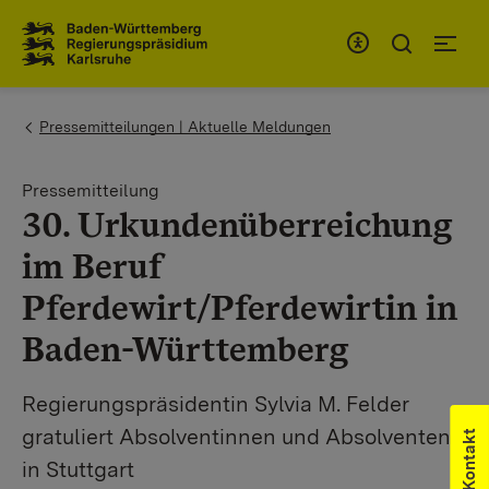
Zum Inhaltsbereich
Zur Hauptnavigation
You are here:
Pressemitteilungen | Aktuelle Meldungen
Pressemitteilung
30. Urkundenüberreichung
im Beruf
Pferdewirt/Pferdewirtin in
Baden-Württemberg
Regierungspräsidentin Sylvia M. Felder
gratuliert Absolventinnen und Absolventen
Kontakt
in Stuttgart