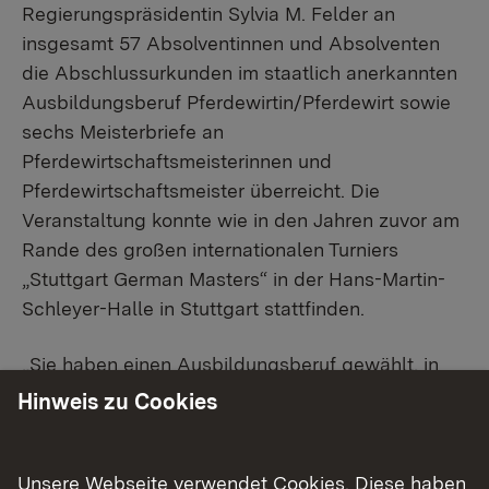
Regierungspräsidentin Sylvia M. Felder an
insgesamt 57 Absolventinnen und Absolventen
die Abschlussurkunden im staatlich anerkannten
Ausbildungsberuf Pferdewirtin/Pferdewirt sowie
sechs Meisterbriefe an
Pferdewirtschaftsmeisterinnen und
Pferdewirtschaftsmeister überreicht. Die
Veranstaltung konnte wie in den Jahren zuvor am
Rande des großen internationalen Turniers
„Stuttgart German Masters“ in der Hans-Martin-
Schleyer-Halle in Stuttgart stattfinden.
„Sie haben einen Ausbildungsberuf gewählt, in
dem ein besonderes Maß an Verantwortung
Hinweis zu Cookies
gefordert wird“, so Regierungspräsidentin Felder
in ihrer Ansprache. „Einfühlungsvermögen,
Geduld und ein tiefes Verständnis für das
Unsere Webseite verwendet Cookies. Diese haben