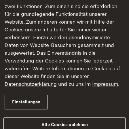
Verhalten der Pferde sind die Grundpfeiler Ihres
zwei Funktionen: Zum einen sind sie erforderlich
Fachwissens. Nur durch eine harmonische
für die grundlegende Funktionalität unserer
Beziehung zwischen Tier und Mensch gelingt ein
Website. Zum anderen können wir mit Hilfe der
gutes Miteinander – und hier spielen Sie, liebe
Cookies unsere Inhalte für Sie immer weiter
Absolventinnen und Absolventen, eine zentrale
verbessern. Hierzu werden pseudonymisierte
Rolle. Sie haben alle bewiesen, dass Sie über
Daten von Website-Besuchern gesammelt und
weitreichende Qualifikationen und Fähigkeiten
ausgewertet. Das Einverständnis in die
verfügen, um erfolgreich in Ihrem Beruf zu sein.“
Verwendung der Cookies können Sie jederzeit
widerrufen. Weitere Informationen zu Cookies auf
Die neuen Pferdewirtinnen und -wirte haben in
dieser Website finden Sie in unserer
einer zwei, beziehungsweise dreijährigen
Datenschutzerklärung
und zu uns im
Impressum
.
betrieblichen Ausbildung oder in einer viereinhalb
Jahre dauernden hauptberuflichen Tätigkeit im
Einstellungen
Beruf Pferdewirtin/Pferdewirt die nötigen
Fertigkeiten für den Berufsabschluss erlangt. Das
theoretische Rüstzeug erhalten sie von der
Alle Cookies ablehnen