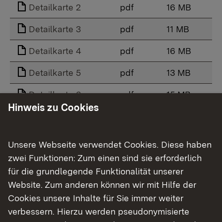
Detailkarte 2
pdf
16 MB
Detailkarte 3
pdf
11 MB
Detailkarte 4
pdf
16 MB
Detailkarte 5
pdf
13 MB
Detailkarte 6
pdf
15 MB
Hinweis zu Cookies
Detailkarte 7
pdf
14 MB
Detailkarte 8
pdf
14 MB
Unsere Webseite verwendet Cookies. Diese haben
zwei Funktionen: Zum einen sind sie erforderlich
Detailkarte 9
pdf
12 MB
für die grundlegende Funktionalität unserer
Detailkarte 10
pdf
12 MB
Website. Zum anderen können wir mit Hilfe der
Cookies unsere Inhalte für Sie immer weiter
Detailkarte 11
pdf
14 MB
verbessern. Hierzu werden pseudonymisierte