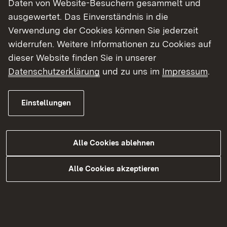
Daten von Website-Besuchern gesammelt und
Detailkarte 12
pdf
13 MB
ausgewertet. Das Einverständnis in die
Detailkarte 13
pdf
14 MB
Verwendung der Cookies können Sie jederzeit
widerrufen. Weitere Informationen zu Cookies auf
Detailkarte 14
pdf
17 MB
dieser Website finden Sie in unserer
Datenschutzerklärung
und zu uns im
Impressum
.
Nahbereichskarten
Einstellungen
Beschreibung
Dateityp
Größe
Alle Cookies ablehnen
Nahbereichskarte 1
pdf
19 MB
Alle Cookies akzeptieren
Nahbereichskarte 2
pdf
11 MB
Nahbereichskarte 3
pdf
14 MB