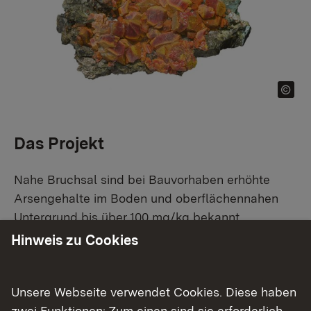
Das Projekt
Nahe Bruchsal sind bei Bauvorhaben erhöhte
Arsengehalte im Boden und oberflächennahen
Untergrund bis über 100 mg/kg bekannt
geworden. Im Projekt wurden zunächst Hinweise
Hinweis zu Cookies
aus der Fachliteratur auf erhöhte Arsengehalte in
Gestein und Böden zusammengestellt und
Unsere Webseite verwendet Cookies. Diese haben
kartographisch erfasst. In einem zweiten Schritt
zwei Funktionen: Zum einen sind sie erforderlich
wurden ausgewählte Flächen beprobt und die