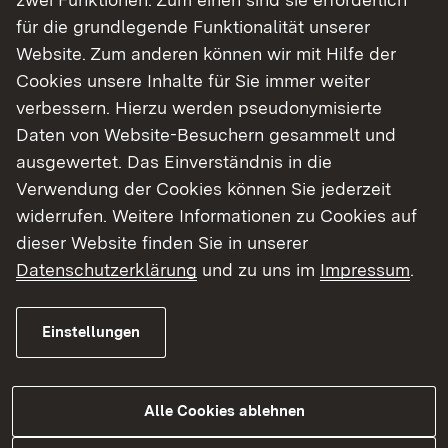
für die grundlegende Funktionalität unserer
Bodenproben chemisch analysiert. Die
Website. Zum anderen können wir mit Hilfe der
Ergebnisse wurden vorbewertet und an Hand von
Cookies unsere Inhalte für Sie immer weiter
Wirkungspfaden die bodenschutzfachlichen
verbessern. Hierzu werden pseudonymisierte
Auswirkungen auf vorrangig betroffene
Daten von Website-Besuchern gesammelt und
Rechtsgebiete aufgezeigt.
ausgewertet. Das Einverständnis in die
Verwendung der Cookies können Sie jederzeit
Informationen zum Projekt
widerrufen. Weitere Informationen zu Cookies auf
dieser Website finden Sie in unserer
Projektziele
Datenschutzerklärung
und zu uns im
Impressum
.
Projektbeteiligte
Einstellungen
Bearbeitungsstatus
Alle Cookies ablehnen
Weitere Informationen