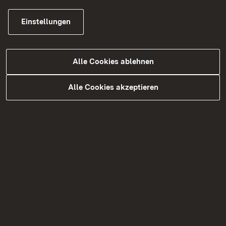
Straßenbaulastträger: Bundesrepublik
Deutschland
Einstellungen
Vorhabenträger: Land Baden-
Württemberg
Baubeginn: 2028
Alle Cookies ablehnen
Bauzeit: ca. 48 Monate
Bauende: voraussichtlich 2032
Alle Cookies akzeptieren
Bauwerkslänge: 411,8 m (Teilbauwerk 1)
sowie 424,1 m (Teilbauwerk 2)
Aktuelle Gesamtkosten (Schätzung,
Stand Vorplanung 04. Juli 2025): 32,49
Mio. Euro
Projektpartner: Der Vertragspartner ist
eine Arbeitsgemeinschaft (ARGE) aus
vier Büros, bestehend aus BUNG,
KREBS+KIEFER Ingenieure GmbH, SRP
Schneider & Partner Ingenieur-Consult