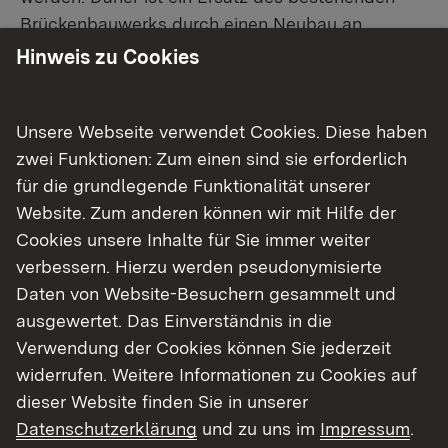
Brückenbauwerks durch einen Neubau an
gleicher Stelle vorgesehen.
Hinweis zu Cookies
Unsere Webseite verwendet Cookies. Diese haben
Aktueller Stand
zwei Funktionen: Zum einen sind sie erforderlich
für die grundlegende Funktionalität unserer
Das Projekt befindet sich in der
Website. Zum anderen können wir mit Hilfe der
Entwurfsplanung.
Cookies unsere Inhalte für Sie immer weiter
verbessern. Hierzu werden pseudonymisierte
Daten von Website-Besuchern gesammelt und
Termine
ausgewertet. Das Einverständnis in die
Derzeit keine aktuellen Termine.
Verwendung der Cookies können Sie jederzeit
widerrufen. Weitere Informationen zu Cookies auf
dieser Website finden Sie in unserer
Zahlen und Fakten
Datenschutzerklärung
und zu uns im
Impressum
.