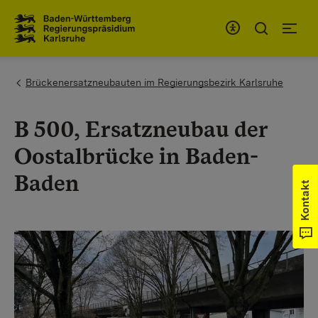
Zum Inhaltsbereich
Zur Hauptnavigation
You are here:
Brückenersatzneubauten im Regierungsbezirk Karlsruhe
B 500, Ersatzneubau der
Oostalbrücke in Baden-
Baden
Kontakt