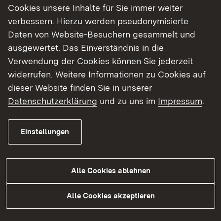
und spezialisierte Anlaufstelle für Unternehmen,
Cookies unsere Inhalte für Sie immer weiter
die Fachkräfte aus dem Ausland beschäftigen
verbessern. Hierzu werden pseudonymisierte
möchten. Im Webinar stellt die LZF ihre Aufgaben
Daten von Website-Besuchern gesammelt und
vor und informiert konkret zum beschleunigten
ausgewertet. Das Einverständnis in die
Fachkräfteverfahren. Das kostenfreie Webinar ist
Verwendung der Cookies können Sie jederzeit
ein Kooperations-Angebot der IHK Heilbronn-
widerrufen. Weitere Informationen zu Cookies auf
Franken und der LZF. Die Veranstaltung richtet
dieser Website finden Sie in unserer
sich an Unternehmerinnen und Unternehmer,
Datenschutzerklärung
und zu uns im
Impressum
.
Personalverantwortliche und
Ausbildungsbeauftragte.
Einstellungen
Weitere Informationen
Alle Cookies ablehnen
Alle Cookies akzeptieren
Themenübersicht
Themenübersicht