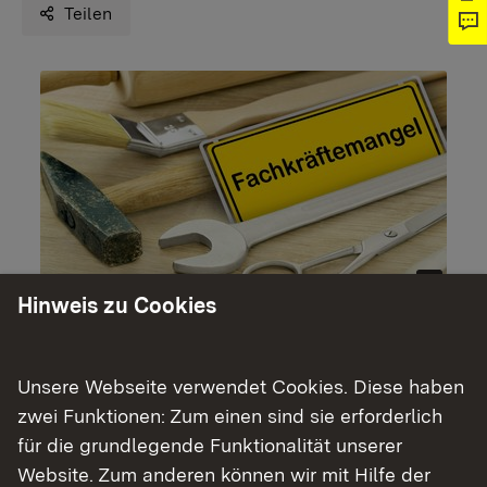
Teilen
Hinweis zu Cookies
Seit dem 1. April 2025 können Unternehmen bei
der Landesagentur für die Zuwanderung von
Unsere Webseite verwendet Cookies. Diese haben
Fachkräften (LZF) die Durchführung des
zwei Funktionen: Zum einen sind sie erforderlich
beschleunigten Fachkräfteverfahrens beantragen.
für die grundlegende Funktionalität unserer
Damit bietet Baden-Württemberg eine zentrale
Website. Zum anderen können wir mit Hilfe der