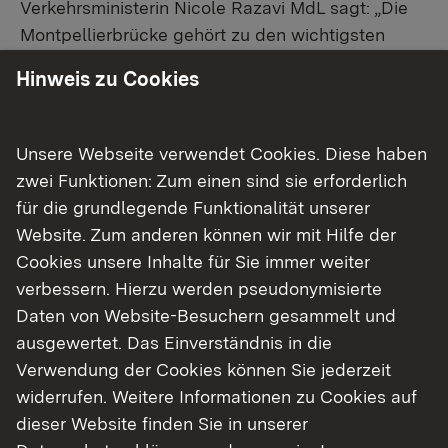
Verkehrsministerin Nicole Razavi MdL sagt: „Die
Montpellierbrücke gehört zu den wichtigsten
Verbindungen in Heidelberg.
Hinweis zu Cookies
Die Sanierung zeigt, wie komplex der Erhalt
bestehender Bauwerke ist – gerade, wenn im
laufenden Betrieb gearbeitet wird.
Unsere Webseite verwendet Cookies. Diese haben
Die unvorhersehbaren Schäden, die bei der
zwei Funktionen: Zum einen sind sie erforderlich
Umsetzung der Maßnahme entdeckt wurden,
für die grundlegende Funktionalität unserer
haben den Aufwand erheblich erhöht. Deshalb
Website. Zum anderen können wir mit Hilfe der
war es richtig, die Förderung anzupassen. Eine
Cookies unsere Inhalte für Sie immer weiter
verlässliche Infrastruktur ist eine Voraussetzung
verbessern. Hierzu werden pseudonymisierte
dafür, dass Städte funktionieren – für Pendelnde,
Daten von Website-Besuchern gesammelt und
die Wirtschaft und im Alltag der Menschen.“
ausgewertet. Das Einverständnis in die
Verwendung der Cookies können Sie jederzeit
Regierungspräsidentin Sylvia M. Felder betont:
widerrufen. Weitere Informationen zu Cookies auf
„Wir unterstützen die Stadt Heidelberg bei einem
dieser Website finden Sie in unserer
ihrer Schlüsselprojekte noch nachdrücklicher und