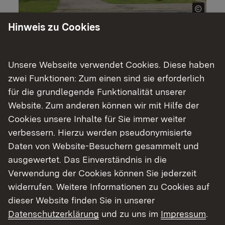
Hinweis zu Cookies
Termin:
26. Juli 2024
Zeit:
13:00 bis 19:00 Uhr; Einlassschluss: 18:00 Uhr
Unsere Webseite verwendet Cookies. Diese haben
Ort:
Erstaufnahmeeinrichtung Eggenstein-
zwei Funktionen: Zum einen sind sie erforderlich
Leopoldshafen, Am Schröcker Tor 2, 76344
für die grundlegende Funktionalität unserer
Eggenstein-Leopoldshafen
Website. Zum anderen können wir mit Hilfe der
Cookies unsere Inhalte für Sie immer weiter
Am 26. Juli 2024 lädt das Regierungspräsidium
verbessern. Hierzu werden pseudonymisierte
Karlsruhe zu einem Tag der offenen Tür in die
Daten von Website-Besuchern gesammelt und
Erstaufnahmeeinrichtung für Flüchtlinge in
ausgewertet. Das Einverständnis in die
Eggenstein-Leopoldshafen ein. Interessierte
Verwendung der Cookies können Sie jederzeit
können sich von 13 bis 19 Uhr sowohl über die
widerrufen. Weitere Informationen zu Cookies auf
Flüchtlingsunterkunft als auch über die Abläufe
dieser Website finden Sie in unserer
in der Unterbringung und die Aufgaben und
Datenschutzerklärung
und zu uns im
Impressum
.
Tätigkeiten der Abteilung für