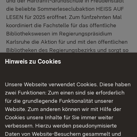
und der Hartranft-Grundschule in Freudenstadt
die beliebte Sommerleseclubaktion HEISS AUF
LESEN für 2025 eröffnet. Zum fünfzehnten Mal
koordiniert die Fachstelle für das öffentliche
Bibliothekswesen im Regierungspräsidium
Karlsruhe die Aktion für und mit den öffentlichen
Bibliotheken des Regierungsbezirks und sorgt so
für Spaß am Lesen und ein tolles
Hinweis zu Cookies
Unterhaltungsprogramm während der
Sommerferien.
Unsere Webseite verwendet Cookies. Diese haben
Regierungspräsidentin Felder motivierte im
zwei Funktionen: Zum einen sind sie erforderlich
Gespräch die anwesenden Schülerinnen und
für die grundlegende Funktionalität unserer
Schüler zum Mitmachen: „Ich bin mir sicher, dass
Website. Zum anderen können wir mit Hilfe der
ihr in den großen Ferien neben Schwimmbad und
Cookies unsere Inhalte für Sie immer weiter
Eis essen auch etwas Zeit übrig habt, um
verbessern. Hierzu werden pseudonymisierte
mindestens zwei der spannenden Bücher zu
Daten von Website-Besuchern gesammelt und