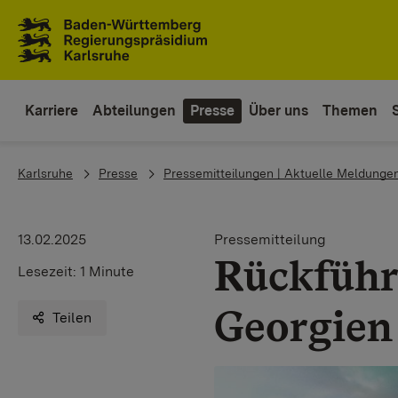
Zum Inhaltsbereich
Zur Hauptnavigation
Karriere
Abteilungen
Presse
Über uns
Themen
You are here:
Karlsruhe
Presse
Pressemitteilungen | Aktuelle Meldunge
13.02.2025
Pressemitteilung
Rückfüh
Lesezeit:
1 Minute
Georgien
Teilen