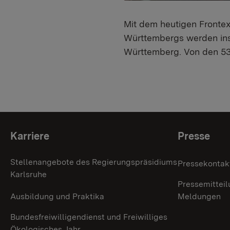
Mit dem heutigen Frontex
Württembergs werden in
Württemberg. Von den 53 
Themenübersicht
Karriere
Presse
Stellenangebote des Regierungspräsidiums
Pressekontak
Karlsruhe
Pressemitteil
Ausbildung und Praktika
Meldungen
Bundesfreiwilligendienst und Freiwilliges
Ökologisches Jahr