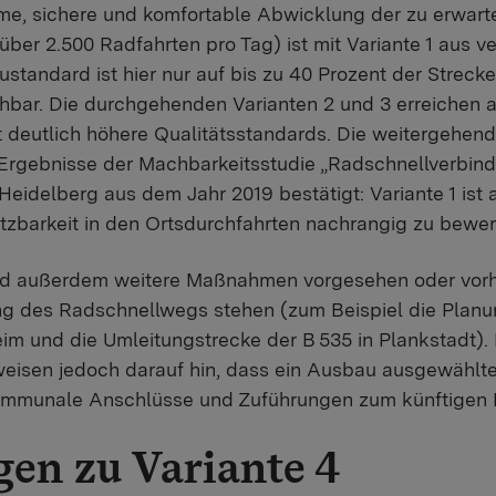
rme, sichere und komfortable Abwicklung der zu erwar
er 2.500 Radfahrten pro Tag) ist mit Variante 1 aus ve
standard ist hier nur auf bis zu 40 Prozent der Streck
hbar. Die durchgehenden Varianten 2 und 3 erreichen 
t deutlich höhere Qualitätsstandards. Die weitergehe
 Ergebnisse der Machbarkeitsstudie „Radschnellverbin
Heidelberg aus dem Jahr 2019 bestätigt: Variante 1 ist
zbarkeit in den Ortsdurchfahrten nachrangig zu bewer
ind außerdem weitere Maßnahmen vorgesehen oder vorha
g des Radschnellwegs stehen (zum Beispiel die Planu
im und die Umleitungstrecke der B 535 in Plankstadt). 
weisen jedoch darauf hin, dass ein Ausbau ausgewählt
kommunale Anschlüsse und Zuführungen zum künftigen R
en zu Variante 4