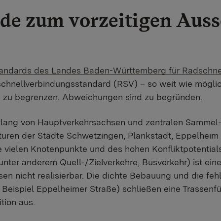
de zum vorzeitigen Auss
tandards des Landes Baden-Württemberg für Radschne
nellverbindungsstandard (RSV) – so weit wie möglic
le zu begrenzen. Abweichungen sind zu begründen.
entlang von Hauptverkehrsachsen und zentralen Sammel
kturen der Städte Schwetzingen, Plankstadt, Eppelhei
e vielen Knotenpunkte und des hohen Konfliktpotential
nter anderem Quell-/Zielverkehre, Busverkehr) ist ei
sen nicht realisierbar. Die dichte Bebauung und die fe
Beispiel Eppelheimer Straße) schließen eine Trassenf
tion aus.