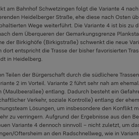
t am Bahnhof Schwetzingen folgt die Variante 4 nach
uerenden Heidelberger Straße, ehe diese nach Osten üb
haltierten Wege weiterführt. Die Variante 4 ist bis zu 
ie nach dem Überqueren der Gemarkungsgrenze Plankst
e der Birkighöfe (Birkigstraße) schwenkt die neue Vari
n dort entspricht die Trasse der bisher favorisierten Tra
t in Heidelberg.
von Teilen der Bürgerschaft durch die südlichere Trass
iante 2 im Vorteil. Variante 2 führt sehr nah am ehema
aulbeerallee) entlang. Dadurch besteht ein Gefahre
haftlicher Verkehr, soziale Kontrolle) entlang der ehe
lanungsteam Lösungen, um insbesondere den Konflikt m
kehr zu verringern. Aufgrund der Ergebnisse aus den Be
uen Variante 4 dennoch sinnvoll – nicht zuletzt, um d
gen/Oftersheim an den Radschnellweg, wie in Variante