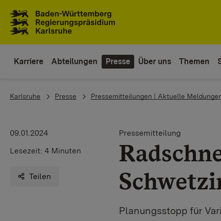
Zum Inhaltsbereich
Zur Hauptnavigation
Karriere
Abteilungen
Presse
Über uns
Themen
You are here:
Karlsruhe
Presse
Pressemitteilungen | Aktuelle Meldunge
09.01.2024
Pressemitteilung
Radschne
Lesezeit:
4 Minuten
Schwetzi
Teilen
Planungsstopp für Vari