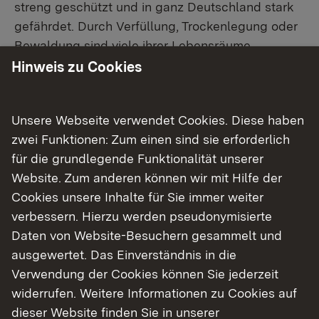
streng geschützt und in ganz Deutschland stark
gefährdet. Durch Verfüllung, Trockenlegung oder
Bewaldung sind viele ihrer Lebensräume
verschwunden, zusätzlich macht der
Hinweis zu Cookies
Klimawandel den Lurchen zu schaffen. Seit
einigen Jahren wird die Wechselkröte deshalb
Unsere Webseite verwendet Cookies. Diese haben
neben anderen seltenen Amphibienarten wie
zwei Funktionen: Zum einen sind sie erforderlich
Moorfrosch oder Knoblauchkröte im
für die grundlegende Funktionalität unserer
Artenschutzprogramm des Landes Baden-
Website. Zum anderen können wir mit Hilfe der
Württemberg bearbeitet.
Cookies unsere Inhalte für Sie immer weiter
verbessern. Hierzu werden pseudonymisierte
Für den Tümpel in Obrigheim wurde zu einer
Daten von Website-Besuchern gesammelt und
ungewöhnlichen Methode gegriffen: Die neu
ausgewertet. Das Einverständnis in die
geschaffene Mulde im Steinbruchboden wurde
Verwendung der Cookies können Sie jederzeit
mit einer Betonsohle versehen. Eine
widerrufen. Weitere Informationen zu Cookies auf
Lehmabdichtung, wie sie üblicherweise
dieser Website finden Sie in unserer
verwendet wird, wäre in der felsigen Umgebung