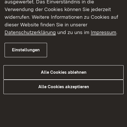
größtenteils sehr schmal und im Bereich von
ausgewertet. Das Einverständnis in die
früheren Weinbergen die Flurstücksgrenzen nicht
Verwendung der Cookies können Sie jederzeit
so leicht zu erkennen sind.
widerrufen. Weitere Informationen zu Cookies auf
dieser Website finden Sie in unserer
Die Naturschutzverwaltung wird daher das bisher
Datenschutzerklärung
und zu uns im
Impressum
.
nicht gepflegte Flurstück nun im Herbst
ergänzend pflegen lassen.
Einstellungen
Hintergrundinformationen
Naturschutzgebiet „Felsengärten
Alle Cookies ablehnen
Mühlhausen“
Alle Cookies akzeptieren
Das Naturschutzgebiet „Felsengärten
Mühlhausen“ bei Mühlacker wurde 2012
ausgewiesen. Es hat eine Größe von 11 Hektar.
Das Naturschutzgebiet umfasst einen Prallhang
der Enz mit natürlichen Felsbildungen und