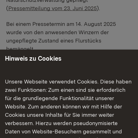
(
Pressemitteilung vom 23. Juni 2025
).
Bei einem Pressetermin am 14. August 2025
wurde von den anwesenden Winzern der
ungepflegte Zustand eines Flurstücks
bemängelt.
Hinweis zu Cookies
Die Prüfung durch die Naturschutzbehörde im
Regierungspräsidium Karlsruhe, die die
Grundstücke in der Regel einmal im Jahr in
Unsere Webseite verwendet Cookies. Diese haben
Augenschein nehmen lässt hat nun ergeben, dass
zwei Funktionen: Zum einen sind sie erforderlich
hier tatsächlich in einem Fall ein Fehler gemacht
für die grundlegende Funktionalität unserer
wurde: Anstelle des nicht verpachteten
Website. Zum anderen können wir mit Hilfe der
Grundstücks wurde aus Versehen das
Cookies unsere Inhalte für Sie immer weiter
angrenzende Nachbargrundstück gepflegt.
verbessern. Hierzu werden pseudonymisierte
Grund dafür ist vermutlich, dass die Flurstücke
Daten von Website-Besuchern gesammelt und