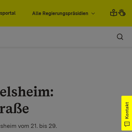
sportal
Alle Regierungspräsidien
elsheim:
traße
Kontakt
heim vom 21. bis 29.