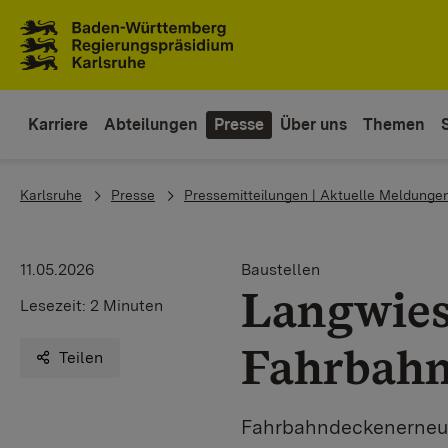
Zum Inhaltsbereich
Zur Hauptnavigation
Karriere
Abteilungen
Presse
Über uns
Themen
You are here:
Karlsruhe
Presse
Pressemitteilungen | Aktuelle Meldunge
11.05.2026
Baustellen
Langwies
Lesezeit:
2 Minuten
Fahrbahn
Teilen
Fahrbahndeckenerneue