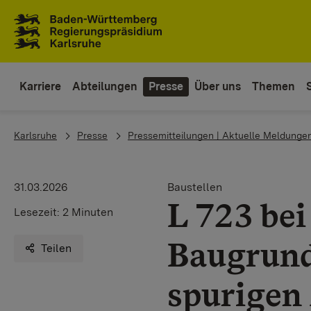
Zum Inhaltsbereich
Zur Hauptnavigation
Karriere
Abteilungen
Presse
Über uns
Themen
You are here:
Karlsruhe
Presse
Pressemitteilungen | Aktuelle Meldunge
31.03.2026
Baustellen
L 723 bei
Lesezeit:
2 Minuten
Baugrund
Teilen
spurigen