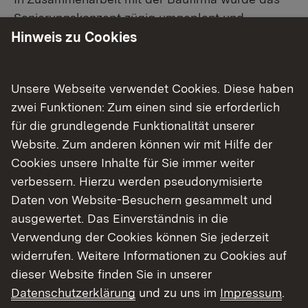
Sanierungskonzept zügig umgeplant und
Hinweis zu Cookies
abgestimmt: Ab dem 12. August 2024 werden die
Bauarbeiten wiederaufgenommen, sodass die
Hirschbrücke noch in diesem Jahr für den Verkehr
Unsere Webseite verwendet Cookies. Diese haben
freigegeben werden kann. Das bislang geplante
zwei Funktionen: Zum einen sind sie erforderlich
Bauende verschiebt sich um einen Monat – von
für die grundlegende Funktionalität unserer
November auf Dezember 2024 –, was in etwa der
Website. Zum anderen können wir mit Hilfe der
Zeit der Bauunterbrechung entspricht.
Cookies unsere Inhalte für Sie immer weiter
verbessern. Hierzu werden pseudonymisierte
Die umfangreichen Schadstellen im
Daten von Website-Besuchern gesammelt und
Gehwegbereich werden nun mit einem speziellen
ausgewertet. Das Einverständnis in die
Reparatur-Beton geschlossen. Auf dem Beton
Verwendung der Cookies können Sie jederzeit
wird die reguläre Bewehrung (Stahlstäbe)
widerrufen. Weitere Informationen zu Cookies auf
eingebaut und dann der Gehwegbereich im
dieser Website finden Sie in unserer
Gesamten betoniert. Während diese neuen
Datenschutzerklärung
und zu uns im
Impressum
.
Arbeitsschritte mehr Zeit beanspruchen werden