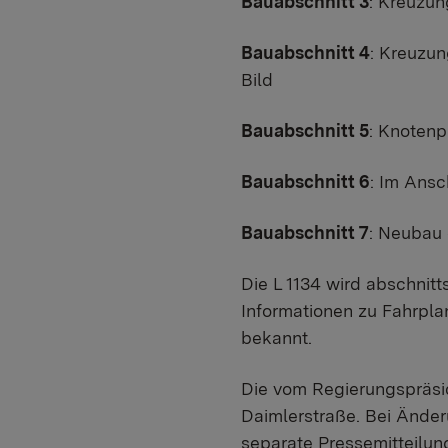
Bauabschnitt 3
: Kreuzun
Bauabschnitt 4
: Kreuzun
Bild
Bauabschnitt 5
: Knotenp
Bauabschnitt 6
: Im Ansc
Bauabschnitt 7
: Neubau
Die L 1134 wird abschnitt
Informationen zu Fahrpla
bekannt.
Die vom Regierungspräsid
Daimlerstraße. Bei Ände
separate Pressemitteilung