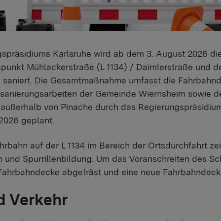
gspräsidiums Karlsruhe wird ab dem 3. August 2026 di
unkt Mühlackerstraße (L 1134) / Daimlerstraße und 
n saniert. Die Gesamtmaßnahme umfasst die Fahrbahn
alsanierungsarbeiten der Gemeinde Wiernsheim sowie 
ußerhalb von Pinache durch das Regierungspräsidium 
2026 geplant.
rbahn auf der L 1134 im Bereich der Ortsdurchfahrt zei
 und Spurrillenbildung. Um das Voranschreiten des S
e Fahrbahndecke abgefräst und eine neue Fahrbahndeck
d Verkehr