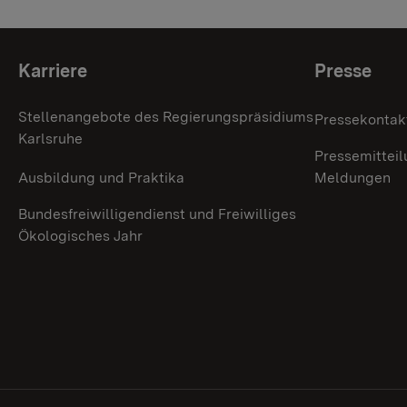
Themenübersicht
Karriere
Presse
Stellenangebote des Regierungspräsidiums
Pressekontak
Karlsruhe
Pressemitteil
Ausbildung und Praktika
Meldungen
Bundesfreiwilligendienst und Freiwilliges
Ökologisches Jahr