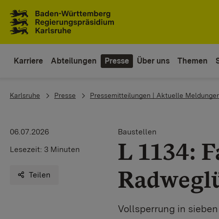
Zum Inhaltsbereich
Zur Hauptnavigation
Karriere
Abteilungen
Presse
Über uns
Themen
You are here:
Karlsruhe
Presse
Pressemitteilungen | Aktuelle Meldunge
06.07.2026
Baustellen
L 1134: 
Lesezeit:
3 Minuten
Radweglü
Teilen
Vollsperrung in siebe