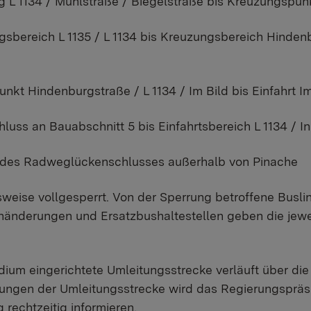
g L 1134 / Mühlstraße / Biegelstraße bis Kreuzungspunkt
gsbereich L 1135 / L 1134 bis Kreuzungsbereich Hindenb
unkt Hindenburgstraße / L 1134 / Im Bild bis Einfahrt I
hluss an Bauabschnitt 5 bis Einfahrtsbereich L 1134 / 
 des Radweglückenschlusses außerhalb von Pinache
sweise vollgesperrt. Von der Sperrung betroffene Busli
nänderungen und Ersatzbushaltestellen geben die jewe
ium eingerichtete Umleitungsstrecke verläuft über die 
rungen der Umleitungsstrecke wird das Regierungspräs
 rechtzeitig informieren.