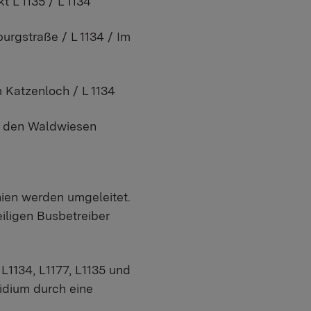
 L 1135 / L 1134
urgstraße / L 1134 / Im
m Katzenloch / L 1134
In den Waldwiesen
nien werden umgeleitet.
iligen Busbetreiber
L1134, L1177, L1135 und
idium durch eine