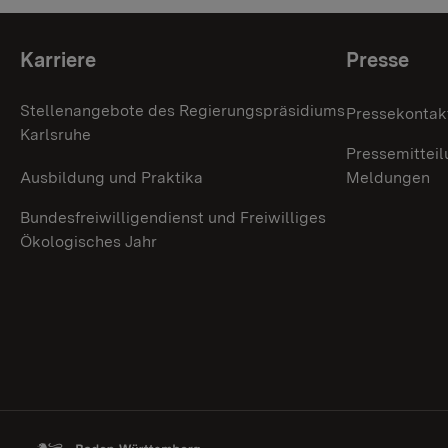
Themenübersicht
Karriere
Presse
Stellenangebote des Regierungspräsidiums
Pressekontak
Karlsruhe
Pressemitteil
Ausbildung und Praktika
Meldungen
Bundesfreiwilligendienst und Freiwilliges
Ökologisches Jahr