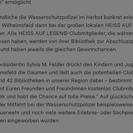
z“ ermöglicht.
dliche die Wasserschutzpolizei im Herbst konkret erle
d Wilhelmsfeld dann bei der großen lokalen HEISS A
n. Alle HEISS AUF LESEN©-Clubmitglieder, die währe
sen haben, werden von ihrer Bibliothek zur Abschlussp
nd haben jeweils die gleichen Gewinnchancen.
räsidentin Sylvia M. Felder drückt den Kindern und Ju
sfeld die Daumen und lädt auch die potentiellen Club
ind 42 Bibliotheken in unserer Region dabei – bestimmt
it Euren Freunden und Freundinnen kostenlos Clubmit
ek und habt die Chance auf tolle Preise.“ Auf glückli
r Mitfahrt bei der Wasserschutzpolizei beispielswei
uerwehr und noch viele weitere Erlebnis- oder Sachprei
ken eingeworben wurden.