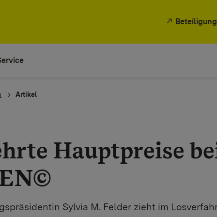
Beteiligung
Service
n
Artikel
hrte Hauptpreise be
SEN©
spräsidentin Sylvia M. Felder zieht im Losverfah