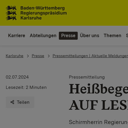
Zum Inhaltsbereich
Zur Hauptnavigation
Karriere
Abteilungen
Presse
Über uns
Themen
You are here:
Karlsruhe
Presse
Pressemitteilungen | Aktuelle Meldunge
02.07.2024
Pressemitteilung
Heißbege
Lesezeit:
2 Minuten
AUF LE
Teilen
Schirmherrin Regierung