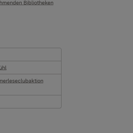
nehmenden Bibliotheken
ühl
mmerleseclubaktion