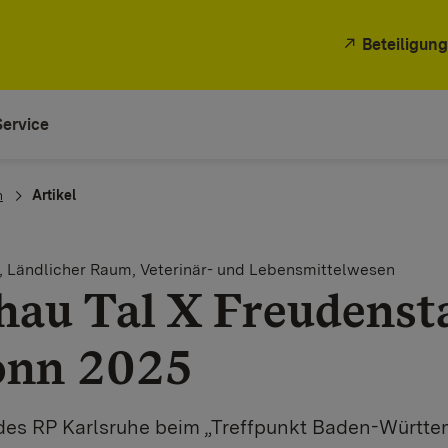
Beteiligung
Service
n
Artikel
t, Ländlicher Raum, Veterinär- und Lebensmittelwesen
hau Tal X Freudenst
onn 2025
des RP Karlsruhe beim „Treffpunkt Baden-Württem