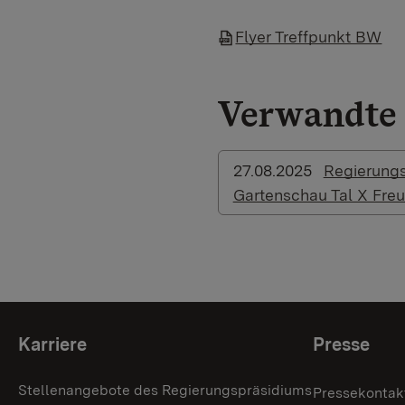
Flyer Treffpunkt BW
Verwandte 
27.08.2025
Regierungs
Gartenschau Tal X Fre
Themenübersicht
Karriere
Presse
Stellenangebote des Regierungspräsidiums
Pressekontak