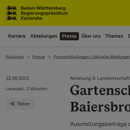
Zum Inhaltsbereich
Zur Hauptnavigation
Karriere
Abteilungen
Presse
Über uns
Themen
You are here:
Karlsruhe
Presse
Pressemitteilungen | Aktuelle Meldunge
22.08.2025
Abteilung 3: Landwirtschaf
Gartensc
Lesezeit:
2 Minuten
Baiersbr
Teilen
Ausstellungsbeiträge 