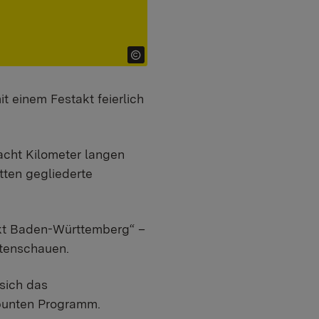
t einem Festakt feierlich
 acht Kilometer langen
ten gegliederte
unkt Baden-Württemberg“ –
rtenschauen.
sich das
 bunten Programm.