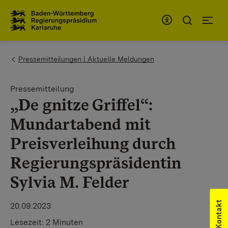
Zum Inhaltsbereich
Zur Hauptnavigation
You are here:
Pressemitteilungen | Aktuelle Meldungen
Pressemitteilung
„De gnitze Griffel“:
Mundartabend mit
Preisverleihung durch
Regierungspräsidentin
Sylvia M. Felder
Kontakt
20.09.2023
Lesezeit:
2 Minuten