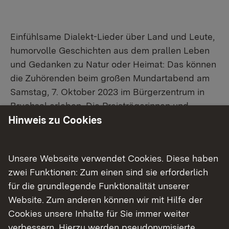
Einfühlsame Dialekt-Lieder über Land und Leute,
humorvolle Geschichten aus dem prallen Leben
und Gedanken zu Natur oder Heimat: Das können
die Zuhörenden beim großen Mundartabend am
Samstag, 7. Oktober 2023 im Bürgerzentrum in
Bruchsal erleben. Die Preisträgerinnen und
Preisträger des Mundartwettbewerbs „De gnitze
Hinweis zu Cookies
Griffel“, die unter anderem aus Mannheim,
Rastatt, Ettlingen, Maulbronn oder vielen anderen
Unsere Webseite verwendet Cookies. Diese haben
Orten im Regierungsbezirk Karlsruhe kommen,
zwei Funktionen: Zum einen sind sie erforderlich
stellen sich an diesem Abend dem Publikum vor.
für die grundlegende Funktionalität unserer
Website. Zum anderen können wir mit Hilfe der
Aus über 120 Einsendungen für diesen beliebten
Cookies unsere Inhalte für Sie immer weiter
literarisch-musikalischen Wettbewerb des
verbessern. Hierzu werden pseudonymisierte
Arbeitskreises Heimatpflege im