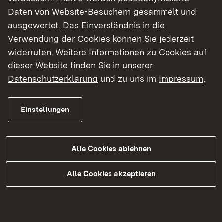
Daten von Website-Besuchern gesammelt und
Regierungspräsidium Karlsruhe (AKH) wurden
ausgewertet. Das Einverständnis in die
die Preisträgerinnen und Preisträger ausgewählt.
Verwendung der Cookies können Sie jederzeit
Ausgezeichnet werden sie von
widerrufen. Weitere Informationen zu Cookies auf
Regierungspräsidentin Sylvia M. Felder, der
dieser Website finden Sie in unserer
Vorsitzenden des AKH.
Datenschutzerklärung
und zu uns im
Impressum
.
Der AKH veranstaltet alle zwei Jahre den „gnitzen
Griffel“. Alle Werke wurden anonymisiert durch
Einstellungen
eine Jury unter Vorsitz von Thomas Liebscher
bewertet. Der Journalist und Autor wird
zusammen mit Nicole Jannarelli durch den Abend
Alle Cookies ablehnen
führen.
Alle Cookies akzeptieren
Zu diesem Mundartabend mit Preisverleihung
sind Sie herzlich eingeladen.