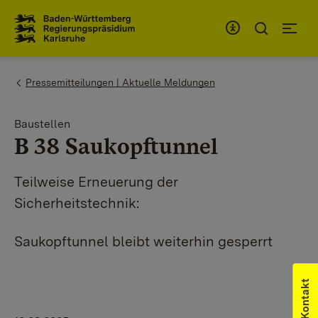
Zum Inhaltsbereich
Zur Hauptnavigation
You are here:
Pressemitteilungen | Aktuelle Meldungen
Baustellen
B 38 Saukopftunnel
Teilweise Erneuerung der
Sicherheitstechnik:
Saukopftunnel bleibt weiterhin gesperrt
Kontakt