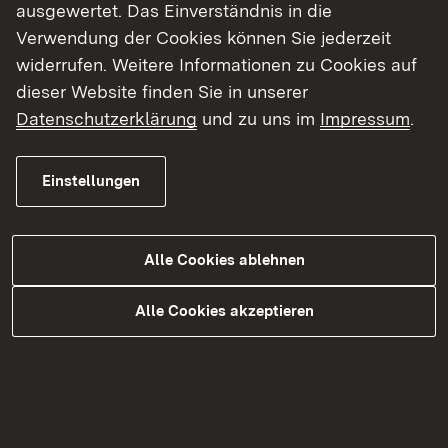
Erneuerung der Sicherheitstechnik zuständigen
ausgewertet. Das Einverständnis in die
Regierungspräsidium Karlsruhe sowie dem Rhein-
Verwendung der Cookies können Sie jederzeit
Neckar-Kreis als Tunnelbetreiber die
widerrufen. Weitere Informationen zu Cookies auf
Entscheidung getroffen, dass der Tunnel zur
dieser Website finden Sie in unserer
Sicherheit der Verkehrsteilnehmenden am
Datenschutzerklärung
und zu uns im
Impressum
.
Samstag den 16. August 2025 nicht geöffnet
werden kann.
Einstellungen
Alle Cookies ablehnen
Ausblick
Alle Cookies akzeptieren
Aktuell arbeiten die Verantwortlichen des
Regierungspräsidiums Karlsruhe, des Rhein-
Neckar-Kreises und der Herstellerfirma mit
Hochdruck an der Ursachenforschung für den
Ausfall der Steuerungskomponenten sowie an