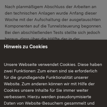
Nach planmäßigem Abschluss der Arbeiten an
den technischen Anlagen wurde Anfang dieser
Woche mit der Aufschaltung der ausgetauschten
Komponenten auf die Tunnelsteuerung begonnen.
Bei den abschließenden Tests stellte sich jedoch
heraus, dass über die Hälfte der in der
Tunneldecke verbauten - von den laufenden
Hinweis zu Cookies
Sanierungsarbeiten nicht betroffenen -
Rauchabzugsklappen nicht mehr ansteuerbar
Unsere Webseite verwendet Cookies. Diese haben
waren. Dies ist nach aktueller Einschätzung ein
zwei Funktionen: Zum einen sind sie erforderlich
schwerwiegendes Sicherheitsrisiko, da im
für die grundlegende Funktionalität unserer
Brandfall Rauch und schädliche Brandgase nicht
Website. Zum anderen können wir mit Hilfe der
in ausreichendem Maße aus dem Tunnel geleitet
Cookies unsere Inhalte für Sie immer weiter
werden können.
verbessern. Hierzu werden pseudonymisierte
Daher wurde gemeinsam mit dem für die
Daten von Website-Besuchern gesammelt und