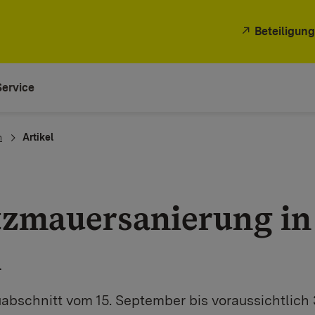
Beteiligung
Service
n
Artikel
ützmauersanierung in
h
uabschnitt vom 15. September bis voraussichtlic