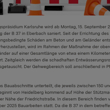
spräsidium Karlsruhe wird ab Montag, 15. September 2
 der B 37 in Eberbach saniert. Seit der Errichtung de
rungsbedingte Schäden am Beton und am Geländer ent
rherzustellen, wird im Rahmen der Maßnahme der ober
änder auf einer Gesamtlänge von etwa einem Kilometer
t. Zeitgleich werden die schadhaften Entwässerungsro
getauscht. Der Gehwegbereich soll anschließend in P
 Bauabschnitte unterteilt, die jeweils zwischen 150 un
beginnt von Heidelberg kommend auf Höhe der Stützmau
r Nähe der Friedrichstraße. In diesem Bereich finden 
ber 2025 Bauarbeiten statt. Da die B 37 in dem betref