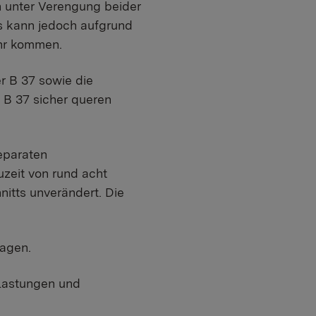
en unter Verengung beider
Es kann jedoch aufgrund
hr kommen.
r B 37 sowie die
 B 37 sicher queren
eparaten
uzeit von rund acht
itts unverändert. Die
ragen.
elastungen und