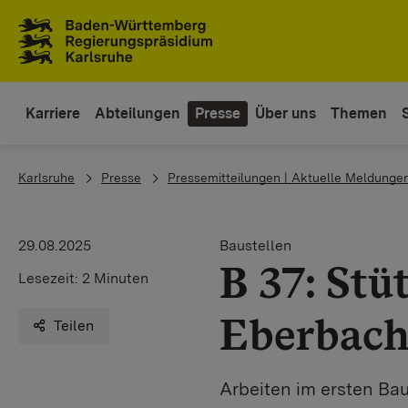
Zum Inhaltsbereich
Zur Hauptnavigation
Karriere
Abteilungen
Presse
Über uns
Themen
You are here:
Karlsruhe
Presse
Pressemitteilungen | Aktuelle Meldunge
29.08.2025
Baustellen
B 37: St
Lesezeit:
2 Minuten
Eberbac
Teilen
Arbeiten im ersten Ba