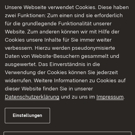
aufrechterhalten werden. Die Umleitung erfolgt
Unsere Webseite verwendet Cookies. Diese haben
über den circa. 500 Meter entfernten „Spöcker
zwei Funktionen: Zum einen sind sie erforderlich
Weg“.
für die grundlegende Funktionalität unserer
Während der Sanierungsarbeiten am
Website. Zum anderen können wir mit Hilfe der
„Sportplatzweg“ müssen die Standstreifen der B
Cookies unsere Inhalte für Sie immer weiter
36 unterhalb des Bauwerkes, sowohl in
verbessern. Hierzu werden pseudonymisierte
Fahrtrichtung Mannheim als auch in Fahrtrichtung
Daten von Website-Besuchern gesammelt und
Karlsruhe, auf einer Länge von circa 200 Meter
ausgewertet. Das Einverständnis in die
gesperrt werden. Die Sperrung erfolgt mit
Verwendung der Cookies können Sie jederzeit
Schutzwänden aus Beton sowie Baken.
widerrufen. Weitere Informationen zu Cookies auf
dieser Website finden Sie in unserer
Zum Aufbau der Schutzwände muss der rechte
Datenschutzerklärung
und zu uns im
Impressum
.
Fahrstreifen der B 36 zunächst in Fahrtrichtung
Karlsruhe (Aufbau am Montag, den 02. Februar
Einstellungen
2026) und dann in Fahrtrichtung Mannheim
(Aufbau am Dienstag, den 03. Februar 2026)
gesperrt werden. Die temporäre Sperrung der