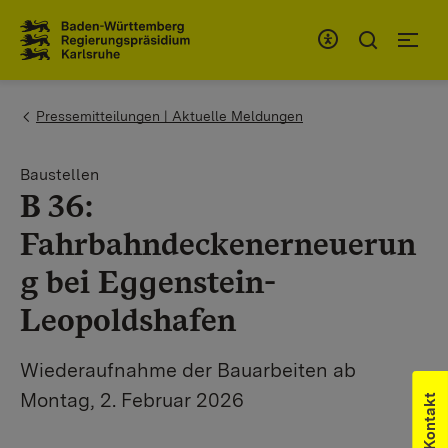
Zum Inhaltsbereich
Zur Hauptnavigation
You are here:
Pressemitteilungen | Aktuelle Meldungen
Baustellen
B 36:
Fahrbahndeckenerneuerun
g bei Eggenstein-
Leopoldshafen
Wiederaufnahme der Bauarbeiten ab
Montag, 2. Februar 2026
Kontakt