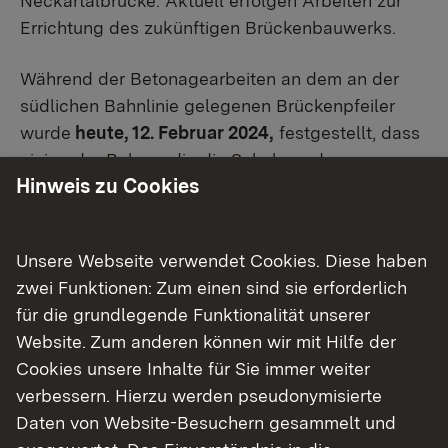
Neckartalbrücke. Aktuell erfolgen Arbeiten zur
Errichtung des zukünftigen Brückenbauwerks.
Während der Betonagearbeiten an dem an der
südlichen Bahnlinie gelegenen Brückenpfeiler
wurde
heute, 12. Februar 2024,
festgestellt, dass
einige der Bolzen, die die Schalung des zu
Hinweis zu Cookies
betonierenden Abschnittes stützen, abgebrochen
sind. Daraufhin wurden die
Arbeiten sofort
gestoppt
, die mit den Betonagearbeiten
Unsere Webseite verwendet Cookies. Diese haben
Beschäftigten konnten ohne Personenschäden
zwei Funktionen: Zum einen sind sie erforderlich
den Arbeitsbereich verlassen. Zur Sicherheit
für die grundlegende Funktionalität unserer
wurde nach Rücksprache mit weiteren Beteiligten
Website. Zum anderen können wir mit Hilfe der
die Bahnlinie sowie der Neckartalradweg voll
Cookies unsere Inhalte für Sie immer weiter
gesperrt.
verbessern. Hierzu werden pseudonymisierte
Daten von Website-Besuchern gesammelt und
Zurzeit wird der Sachverhalt unter Einbeziehung