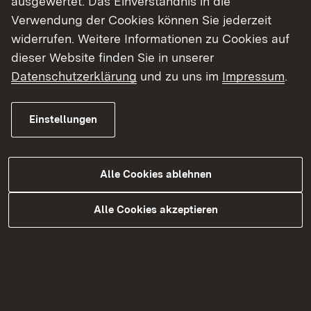
ausgewertet. Das Einverständnis in die
von Fachpersonal geprüft.
Verwendung der Cookies können Sie jederzeit
widerrufen. Weitere Informationen zu Cookies auf
Es ist derzeit noch unklar, ob es weitere
dieser Website finden Sie in unserer
Auswirkungen geben wird und wie lange die
Datenschutzerklärung
und zu uns im
Impressum
.
Sperrungen andauern werden
. Sobald
diesbezügliche neue Erkenntnisse vorliegen, wird
das Regierungspräsidium Karlsruhe weitergehend
Einstellungen
informieren.
Das Regierungspräsidium Karlsruhe bittet die
Alle Cookies ablehnen
Verkehrsteilnehmenden für die Belastungen und
Behinderungen um Verständnis.
Alle Cookies akzeptieren
Aktuelle Informationen zum Projekt
Weitere Informationen unter
VerkehrsInfo BW
mit
aktuellen Informationen zur Verkehrslage und zu