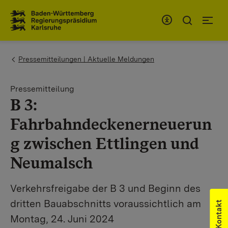
Zum Inhaltsbereich
Zur Hauptnavigation
You are here:
Pressemitteilungen | Aktuelle Meldungen
Pressemitteilung
B 3:
Fahrbahndeckenerneuerun
g zwischen Ettlingen und
Neumalsch
Verkehrsfreigabe der B 3 und Beginn des
dritten Bauabschnitts voraussichtlich am
Kontakt
Montag, 24. Juni 2024