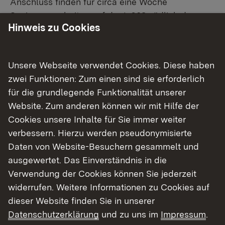
Anschluss finden für circa eine Woche
Sanierungsarbeiten auf der L 608 südlich des
Hinweis zu Cookies
Knotenpunkts Neumalsch (Bauabschnitt 3b)
statt. Während der Vollsperrungen der L 608 für
die Sanierung der Bauabschnitte 3a und 3b sowie
Unsere Webseite verwendet Cookies. Diese haben
für den letzten Bauabschnitts 3c wird die B 3 am
zwei Funktionen: Zum einen sind sie erforderlich
Knotenpunkt in Neumalsch halbseitig gesperrt.
für die grundlegende Funktionalität unserer
Der Verkehr wird durch eine Ampelanlage
Website. Zum anderen können wir mit Hilfe der
geregelt, sodass die B 3 durchgängig in beide
Cookies unsere Inhalte für Sie immer weiter
Richtungen befahrbar bleibt. Die
verbessern. Hierzu werden pseudonymisierte
Sanierungsarbeiten können voraussichtlich Ende
Daten von Website-Besuchern gesammelt und
Juli 2024 abgeschlossen werden.
ausgewertet. Das Einverständnis in die
Verwendung der Cookies können Sie jederzeit
Arbeiten im Bauabschnitt 3a
widerrufen. Weitere Informationen zu Cookies auf
dieser Website finden Sie in unserer
Der Bauabschnitt 3a umfasst folgende Arbeiten
Datenschutzerklärung
und zu uns im
Impressum
.
am Knotenpunkt B 3 / L 608 in Neumalsch: Auf