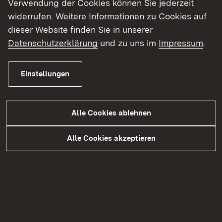
Verwendung der Cookies können Sie jederzeit
November, zunächst die
widerrufen. Weitere Informationen zu Cookies auf
Baustellenverkehrsführung mit Sperrung des
dieser Website finden Sie in unserer
linken Fahrstreifens in Fahrtrichtung Wörth
Datenschutzerklärung
und zu uns im
Impressum
.
aufgebaut. An diesen Tagen müssen die beiden
inneren Fahrstreifen in Fahrtrichtung Wörth
Einstellungen
zwischen 9 Uhr und 15 Uhr gesperrt werden,
sodass der Verkehr einstreifig an der Baustelle
vorbeigeführt wird. Anschließend wird
Alle Cookies ablehnen
voraussichtlich ab Freitag, 15. November, bis
Sonntag, 17. November, die Verkehrsführung mit
Alle Cookies akzeptieren
Sperrung des linken Fahrstreifens in Fahrtrichtung
Karlsruhe aufgebaut. In dieser Zeit wird der
Verkehr zwischen 19 Uhr und 5 Uhr ebenfalls
einspurig an der Baustelle vorbeigeführt.
Die Auf- und Abfahrt der Anschlussstelle 11 kann