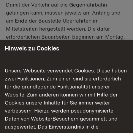
Damit der Verkehr auf die Gegenfahrbahn
gelangen kann, müssen jeweils am Anfang und
am Ende der Baustelle Überfahrten im
Mittelstreifen hergestellt werden. Die dafür
erforderlichen Bauarbeiten beginnen am Montag,
18. November 2024, im Anschluss an die
Hinweis zu Cookies
Verbreiterung der Südfahrbahn. Sie können
voraussichtlich bis Ende November 2024
abgeschlossen werden. Während dieser Zeit wird
Unsere Webseite verwendet Cookies. Diese haben
auf der B 10 in beiden Fahrtrichtungen der jeweils
zwei Funktionen: Zum einen sind sie erforderlich
linke Fahrstreifen gesperrt, sodass pro
für die grundlegende Funktionalität unserer
Fahrtrichtung noch zwei Fahrstreifen zur
Website. Zum anderen können wir mit Hilfe der
Verfügung stehen.
Cookies unsere Inhalte für Sie immer weiter
verbessern. Hierzu werden pseudonymisierte
Bereits vor dem Beginn der eigentlichen
Daten von Website-Besuchern gesammelt und
Bauarbeiten im Mittelstreifen wird von Montag, 11.
ausgewertet. Das Einverständnis in die
November, bis voraussichtlich Donnerstag, 14.