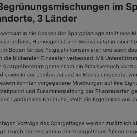
Begrünungsmischungen im Sp
tandorte, 3 Länder
einsaat in die Gassen der Spargelanlage stellt eine Mö
serabfluss, Humusgehalt und Biodiversität in einer S
t im Boden für das Folgejahr konservieren und auch da
h die blühenden Einsaaten verbessert. Mit Unterstütz
 Spargelberatern gemeinsam ein Praxisversuch konzipie
d sowie in der Lombardei und im Elsass umgesetzt wur
nbauern konnten vorgegebene Mischungen auf ihre Eign
zeitpunkt und Zusammensetzung der Pflanzenarten gep
 des Landkreises Karlsruhe, stellt die Ergebnisse aus
higen Vorträge des Spargeltages werden zusätzlich als
igt. Durch das Programm des Spargeltages führen Ange