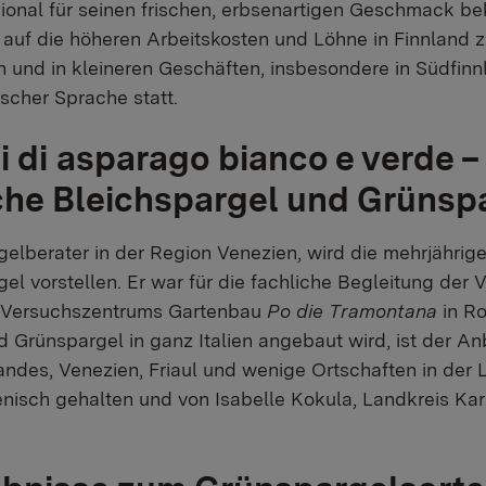
gional für seinen frischen, erbsenartigen Geschmack bek
 auf die höheren Arbeitskosten und Löhne in Finnland z
n und in kleineren Geschäften, insbesondere in Südfinn
tscher Sprache statt.
i di asparago bianco e verde –
he Bleichspargel und Grünsp
gelberater in der Region Venezien, wird die mehrjährig
l vorstellen. Er war für die fachliche Begleitung der 
es Versuchszentrums Gartenbau
Po die Tramontana
in Ro
 Grünspargel in ganz Italien angebaut wird, ist der A
ndes, Venezien, Friaul und wenige Ortschaften in der L
ienisch gehalten und von Isabelle Kokula, Landkreis Ka