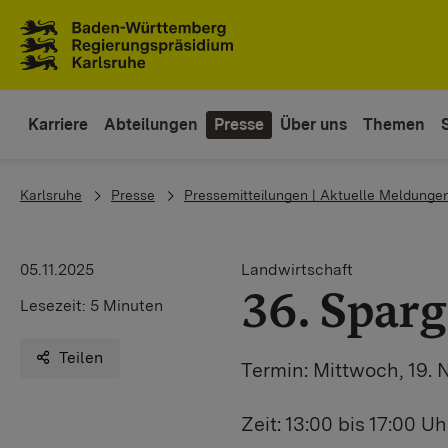
Zum Inhaltsbereich
Zur Hauptnavigation
Karriere
Abteilungen
Presse
Über uns
Themen
You are here:
Karlsruhe
Presse
Pressemitteilungen | Aktuelle Meldunge
05.11.2025
Landwirtschaft
36. Sparg
Lesezeit:
5 Minuten
Teilen
Termin: Mittwoch, 19.
Zeit: 13:00 bis 17:00 Uh