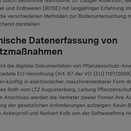
t durch bestimmte Nährstoffe. Dr. Ludger Aldenhoff, Be
l und Erdbeeren (BDSE) mit langjähriger Erfahrung im
 die verschiedenen Methoden zur Bodenuntersuchung m
ichend darstellen.
onische Datenerfassung von
utzmaßnahmen
ird die digitale Dokumentation von Pflanzenschutz-An
rbeitete EU-Verordnung (Art. 67 der VO (EU) 1107/2009)
künftig in elektronischer, maschinenlesbarer Form d
nes Roth vom LTZ Augustenberg, Leitung Pflanzenschut
Im Anschluss werden die Vertreter zweier Firmen ihre A
ng der gesetzlichen Anforderungen aufzeigen: Kevin B
n
Ackerprofi
und Norbert Kolb von der Softwarefirma 