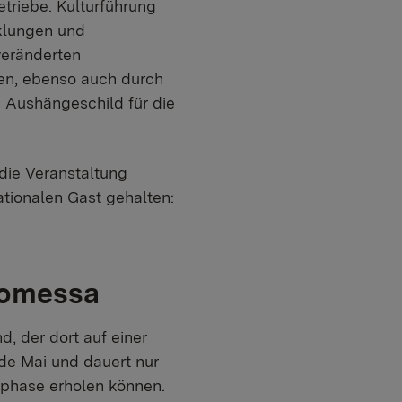
etriebe. Kulturführung
klungen und
veränderten
en, ebenso auch durch
n Aushängeschild für die
 die Veranstaltung
ationalen Gast gehalten:
Suomessa
, der dort auf einer
nde Mai und dauert nur
sphase erholen können.