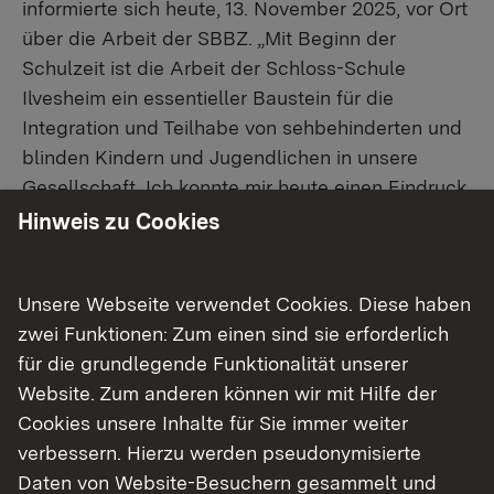
informierte sich heute, 13. November 2025, vor Ort
über die Arbeit der SBBZ. „Mit Beginn der
Schulzeit ist die Arbeit der Schloss-Schule
Ilvesheim ein essentieller Baustein für die
Integration und Teilhabe von sehbehinderten und
blinden Kindern und Jugendlichen in unsere
Gesellschaft. Ich konnte mir heute einen Eindruck
über die vielfältigen Aufgaben und
Hinweis zu Cookies
Herausforderungen, die der Schul- und
Internatsbetrieb mit sich bringt, verschaffen. Das
Unsere Webseite verwendet Cookies. Diese haben
Engagement aller Beteiligten hat mich sehr
zwei Funktionen: Zum einen sind sie erforderlich
beeindruckt“, so die Regierungspräsidentin.
für die grundlegende Funktionalität unserer
Blinde und hochgradig sehbehinderte Kinder
Website. Zum anderen können wir mit Hilfe der
haben von Geburt an besondere individuelle
Cookies unsere Inhalte für Sie immer weiter
Förderbedürfnisse. Die Schloss-Schule Ilvesheim
verbessern. Hierzu werden pseudonymisierte
bietet hierfür breit aufgestellte Angebote für die
Daten von Website-Besuchern gesammelt und