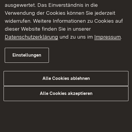
Kinder- und Jugendlichen selbst, deren Eltern
ausgewertet. Das Einverständnis in die
aber auch Schulen – regional und landesweit.
Verwendung der Cookies können Sie jederzeit
Insgesamt ist sie eines von landesweit 8
widerrufen. Weitere Informationen zu Cookies auf
Sonderpädagogischen Bildungs- und
dieser Website finden Sie in unserer
Beratungszentren mit Internat des Landes Baden-
Datenschutzerklärung
und zu uns im
Impressum
.
Württemberg, das in direkter Dienst- und
Fachaufsicht der Regierungspräsidien steht.
Einstellungen
In der sonderpädagogischen Beratungsstelle mit
dem Frühförderangebot erfahren Eltern Hilfe und
Alle Cookies ablehnen
Unterstützung bei der Förderung ihres Kindes
durch kostenlose Hausbesuche oder
Alle Cookies akzeptieren
Unterstützung und Beratung in einem
Kindergarten am Wohnort.
Mit Beginn der Schulpflicht bietet die Schloss-
Schule ein breit gefächertes Angebot im