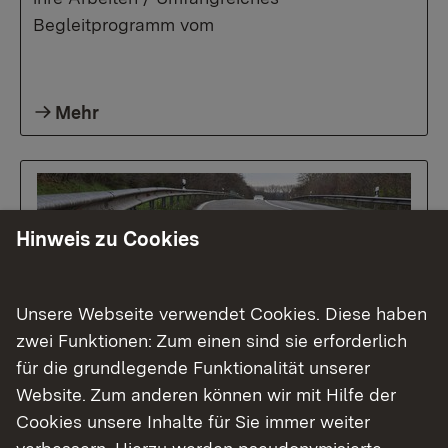
Begleitprogramm vom
Mehr
01.06.2026
|
Baustellen
B 3, L 546 und L 628: Sanierung